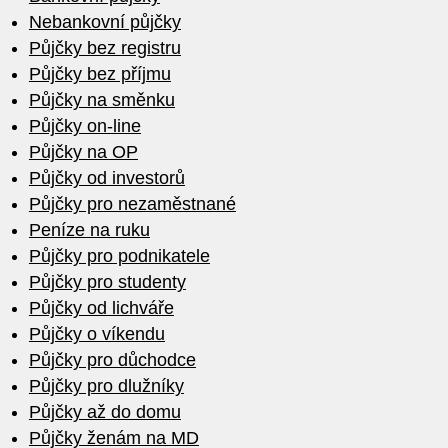
Nebankovní půjčky
Půjčky bez registru
Půjčky bez příjmu
Půjčky na směnku
Půjčky on-line
Půjčky na OP
Půjčky od investorů
Půjčky pro nezaměstnané
Peníze na ruku
Půjčky pro podnikatele
Půjčky pro studenty
Půjčky od lichváře
Půjčky o víkendu
Půjčky pro důchodce
Půjčky pro dlužníky
Půjčky až do domu
Půjčky ženám na MD