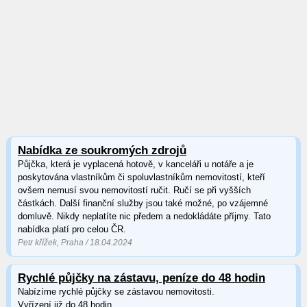
Nabídka ze soukromých zdrojů
Půjčka, která je vyplacená hotově, v kanceláři u notáře a je
poskytována vlastníkům či spoluvlastníkům nemovitostí, kteří
ovšem nemusí svou nemovitostí ručit. Ručí se při vyšších
částkách. Další finanční služby jsou také možné, po vzájemné
domluvě. Nikdy neplatíte nic předem a nedokládáte příjmy. Tato
nabídka platí pro celou ČR.
Petr křížek, Praha / 18.04.2024
Rychlé půjčky na zástavu, peníze do 48 hodin
Nabízíme rychlé půjčky se zástavou nemovitosti.
Vyřízení již do 48 hodin.