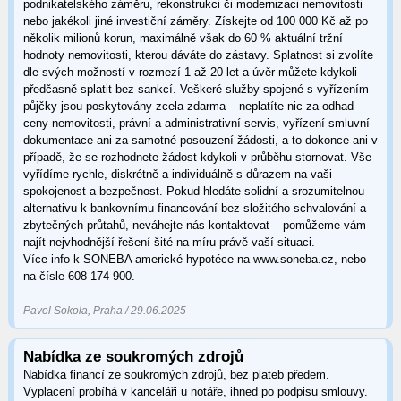
podnikatelského záměru, rekonstrukci či modernizaci nemovitosti
nebo jakékoli jiné investiční záměry. Získejte od 100 000 Kč až po
několik milionů korun, maximálně však do 60 % aktuální tržní
hodnoty nemovitosti, kterou dáváte do zástavy. Splatnost si zvolíte
dle svých možností v rozmezí 1 až 20 let a úvěr můžete kdykoli
předčasně splatit bez sankcí. Veškeré služby spojené s vyřízením
půjčky jsou poskytovány zcela zdarma – neplatíte nic za odhad
ceny nemovitosti, právní a administrativní servis, vyřízení smluvní
dokumentace ani za samotné posouzení žádosti, a to dokonce ani v
případě, že se rozhodnete žádost kdykoli v průběhu stornovat. Vše
vyřídíme rychle, diskrétně a individuálně s důrazem na vaši
spokojenost a bezpečnost. Pokud hledáte solidní a srozumitelnou
alternativu k bankovnímu financování bez složitého schvalování a
zbytečných průtahů, neváhejte nás kontaktovat – pomůžeme vám
najít nejvhodnější řešení šité na míru právě vaší situaci.
Více info k SONEBA americké hypotéce na www.soneba.cz, nebo
na čísle 608 174 900.
Pavel Sokola, Praha / 29.06.2025
Nabídka ze soukromých zdrojů
Nabídka financí ze soukromých zdrojů, bez plateb předem.
Vyplacení probíhá v kanceláři u notáře, ihned po podpisu smlouvy.