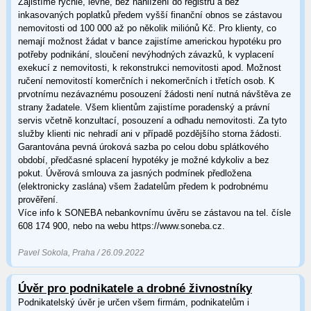
Zajistíme rychle, levně, bez nahlížení do registru a bez
inkasovaných poplatků předem vyšší finanční obnos se zástavou
nemovitosti od 100 000 až po několik miliónů Kč. Pro klienty, co
nemají možnost žádat v bance zajistíme americkou hypotéku pro
potřeby podnikání, sloučení nevýhodných závazků, k vyplacení
exekucí z nemovitosti, k rekonstrukci nemovitosti apod. Možnost
ručení nemovitostí komerčních i nekomerčních i třetích osob. K
prvotnímu nezávaznému posouzení žádosti není nutná návštěva ze
strany žadatele. Všem klientům zajistíme poradenský a právní
servis včetně konzultací, posouzení a odhadu nemovitosti. Za tyto
služby klienti nic nehradí ani v případě pozdějšího storna žádosti.
Garantována pevná úroková sazba po celou dobu splátkového
období, předčasné splacení hypotéky je možné kdykoliv a bez
pokut. Úvěrová smlouva za jasných podmínek předložena
(elektronicky zaslána) všem žadatelům předem k podrobnému
prověření.
Více info k SONEBA nebankovnímu úvěru se zástavou na tel. čísle
608 174 900, nebo na webu https://www.soneba.cz.
Pavel Sokola, Praha / 26.09.2022
Úvěr pro podnikatele a drobné živnostníky
Podnikatelský úvěr je určen všem firmám, podnikatelům i