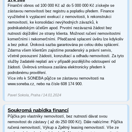
Finanční obnos od 100 000 Kč až do 5 000 000 Kč získejte se
zástavou nemovitosti bez registru a poplatku předem. Finance
využitelné k vyplacení exekucí z nemovitosti, k rekonstrukci
nemovitosti, ke konsolidaci nevýhodných závazků, k
podnikatelským účelům apod. Prvotní nezávazná žádost bez
nutnosti dojíždění ze strany klienta. Možnost ručení nemovitostmi
komerčními i nekomerčními. Předčasné splacení úvěru lze kdykoliv
a bez pokut. Úroková sazba garantována po celou dobu splácení.
Zdarma všem klientům zajistíme poradenský a právní servis,
včetně posouzení žádosti, konzultací a odhadu nemovitosti. Za tyto
služby žadatelé neplatí ani v případě pozdějšího odstoupení od
žádosti. Úvěrová smlouva zaslána elektronicky předem k
podrobnému prověření.
Více info k SONEBA půjčce se zástavou nemovitosti na
www.soneba.cz, nebo na čísle 608 174 900.
Pavel Sokola, Praha / 14.01.2024
Soukromá nabídka financí
Půjčka pro vlastníky nemovitostí, bez nutnosti dávat svou
nemovitost do zástavy ( až do 250 000 Kč). Dále nabízíme: Půjčka
ručená nemovitostí, Výkup a Zpětný leasing nemovitostí. Vše ze