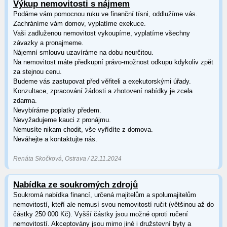
Výkup nemovitosti s nájmem
Podáme vám pomocnou ruku ve finanční tísni, oddlužíme vás.
Zachráníme vám domov, vyplatíme exekuce.
Vaši zadluženou nemovitost vykoupíme, vyplatíme všechny
závazky a pronajmeme.
Nájemní smlouvu uzavíráme na dobu neurčitou.
Na nemovitost máte předkupní právo-možnost odkupu kdykoliv zpět
za stejnou cenu.
Budeme vás zastupovat před věřiteli a exekutorskými úřady.
Konzultace, zpracování žádosti a zhotovení nabídky je zcela
zdarma.
Nevybíráme poplatky předem.
Nevyžadujeme kauci z pronájmu.
Nemusíte nikam chodit, vše vyřídíte z domova.
Neváhejte a kontaktujte nás.
Renáta Skočková, Ostrava / 22.11.2024
Nabídka ze soukromých zdrojů
Soukromá nabídka financí, určená majitelům a spolumajitelům
nemovitostí, kteří ale nemusí svou nemovitostí ručit (většinou až do
částky 250 000 Kč). Vyšší částky jsou možné oproti ručení
nemovitostí. Akceptovány jsou mimo jiné i družstevní byty a