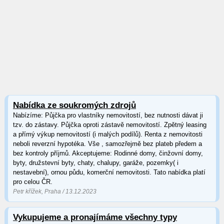
Nabídka ze soukromých zdrojů
Nabízíme: Půjčka pro vlastníky nemovitostí, bez nutnosti dávat ji
tzv. do zástavy. Půjčka oproti zástavě nemovitostí. Zpětný leasing
a přímý výkup nemovitostí (i malých podílů). Renta z nemovitosti
neboli reverzní hypotéka. Vše , samozřejmě bez plateb předem a
bez kontroly příjmů. Akceptujeme: Rodinné domy, činžovní domy,
byty, družstevní byty, chaty, chalupy, garáže, pozemky( i
nestavební), ornou půdu, komerční nemovitosti. Tato nabídka platí
pro celou ČR.
Petr křížek, Praha / 13.12.2023
Vykupujeme a pronajímáme všechny typy