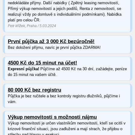
nedokládáte příjmy. Další nabídky ( Zpětný leasing nemovitostí,
Přímý výkup nemovitostí a jejich podílů, Renta z nemovitosti, se
realizují vždy po domluvě s individuálními podmínkami). Nabídka
platí pro celou ČR.
Petr křížek, Praha / 5.03.2024
První půjčka až 3 000 Kč bezúročně!
Bez doložení příjmu, navíc je první půjčka ZDARMA!
4500 Kč do 15 minut na účet!
Expresní půjčka!
Půjčíme až 4500 Kč na 30 dní, zažádejte, peníze
do 15 minut na vašem účtě.
80 000 Kč bez registru
Půjčka je bez ručitele a bez kontroly registru dlužníků, půjčíme i
vám.
Výkup nemovitosti s možnosti nájmu
Výkup nemovitosti je určen vlastníkům nemovitosti, kteří se ocitli v
krizové finanční situaci, jsou zadluženi a mají strach, že přijdou o
střechu nad hlavou v exekuci.