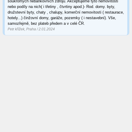
soukromých nebankovních zdrojů. Akceptujeme tyto nemovitosti
nebo podíly na nich( i třetiny , čtvrtiny apod.)- Rod. domy. byty,
družstevní byty, chaty , chalupy, komerční nemovitosti ( restaurace,
hotely...) činžovní domy, garáže, pozemky ( i nestavební). Vše,
samozřejmě, bez plateb předem a v celé ČR.
Petr křížek, Praha / 2.01.2024