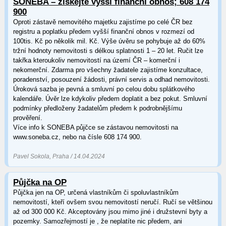
SONEBA – získejte vyšší finanční obnos; 608 174
900
Oproti zástavě nemovitého majetku zajistíme po celé ČR bez
registru a poplatku předem vyšší finanční obnos v rozmezí od
100tis. Kč po několik mil. Kč. Výše úvěru se pohybuje až do 60%
tržní hodnoty nemovitosti s délkou splatnosti 1 – 20 let. Ručit lze
takřka kteroukoliv nemovitostí na území ČR – komerční i
nekomerční. Zdarma pro všechny žadatele zajistíme konzultace,
poradenství, posouzení žádosti, právní servis a odhad nemovitosti.
Úroková sazba je pevná a smluvní po celou dobu splátkového
kalendáře. Úvěr lze kdykoliv předem doplatit a bez pokut. Smluvní
podmínky předloženy žadatelům předem k podrobnějšímu
prověření.
Více info k SONEBA půjčce se zástavou nemovitosti na
www.soneba.cz, nebo na čísle 608 174 900.
Pavel Sokola, Praha / 14.04.2024
Půjčka na OP
Půjčka jen na OP, určená vlastníkům či spoluvlastníkům
nemovitostí, kteří ovšem svou nemovitostí neručí. Ručí se většinou
až od 300 000 Kč. Akceptovány jsou mimo jiné i družstevní byty a
pozemky. Samozřejmostí je , že neplatíte nic předem, ani