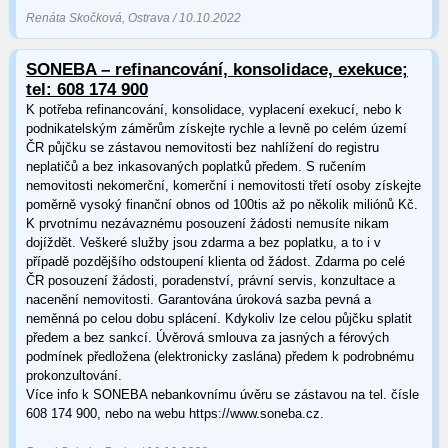
Renáta Skočková, Ostrava / 10.10.2022
SONEBA – refinancování, konsolidace, exekuce;
tel: 608 174 900
K potřeba refinancování, konsolidace, vyplacení exekucí, nebo k
podnikatelským záměrům získejte rychle a levně po celém území
ČR půjčku se zástavou nemovitosti bez nahlížení do registru
neplatičů a bez inkasovaných poplatků předem. S ručením
nemovitosti nekomerční, komerční i nemovitosti třetí osoby získejte
poměrně vysoký finanční obnos od 100tis až po několik miliónů Kč.
K prvotnímu nezávaznému posouzení žádosti nemusíte nikam
dojíždět. Veškeré služby jsou zdarma a bez poplatku, a to i v
případě pozdějšího odstoupení klienta od žádost. Zdarma po celé
ČR posouzení žádosti, poradenství, právní servis, konzultace a
nacenění nemovitosti. Garantována úroková sazba pevná a
neměnná po celou dobu splácení. Kdykoliv lze celou půjčku splatit
předem a bez sankcí. Úvěrová smlouva za jasných a férových
podmínek předložena (elektronicky zaslána) předem k podrobnému
prokonzultování.
Více info k SONEBA nebankovnímu úvěru se zástavou na tel. čísle
608 174 900, nebo na webu https://www.soneba.cz.