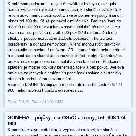
K potřebám podnikání – rozjetí či rozšíření byznysu, ale i jako
nástroj vyplacení exekucí z nemovitosti, ke sloučení závazků, k
rekonstrukci nemovitosti apod. získejte poměrně vysoký finanční
obnos od 100 tis. Kč až po několik miliónů Kč. Bez nahlížení do
registrů neplatičů a bez inkasovaných poplatků předem, získejte
zdarma a bez poplatku (i v případě pozdějšího storna žádosti)
služby v podobě nezávazné žádosti, posouzení, konzultací,
poradenství a odhadu nemovitosti. Klienti mohou ručit prakticky
kteroukoliv nemovitostí na území ČR – komerčními, nekomerčními
a se souhlasem vlastníka i nemovitostí třetí osoby. Garantována
úroková sazba po celou dobu splátkového kalendáře. Předčasné
splacení je možné kdykoliv během splácení a bez pokut. Úvěrová
smlouva za jasných a seriózních podmínek zaslána elektronicky
předem k podrobnému prozkoumání.
Více info k SONEBA půjčce pro podnikatele na tel. čísle 608 174
900, nebo na webu https://www.soneba.cz.
Pavel Sokola, Praha / 19.09.2022
SONEBA – půjčky pro OSVČ a firmy; tel: 608 174
900
K podnikatelským potřebám, k vyplacení exekucí, ke sloučení
závazků, k rozjetí či rozšíření byznysu zajistíme po celé ČR půjčky