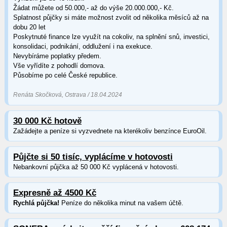
Žádat můžete od 50.000,- až do výše 20.000.000,- Kč.
Splatnost půjčky si máte možnost zvolit od několika měsíců až na
dobu 20 let
Poskytnuté finance lze využít na cokoliv, na splnění snů, investici,
konsolidaci, podnikání, oddlužení i na exekuce.
Nevybíráme poplatky předem.
Vše vyřídíte z pohodlí domova.
Působíme po celé České republice.
Renáta Skočková, Ostrava / 18.04.2024
30 000 Kč hotově
Zažádejte a peníze si vyzvednete na kterékoliv benzínce EuroOil.
Půjčte si 50 tisíc, vyplácíme v hotovosti
Nebankovní půjčka až 50 000 Kč vyplácená v hotovosti.
Expresně až 4500 Kč
Rychlá půjčka!
Peníze do několika minut na vašem účtě.