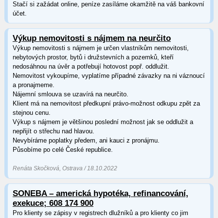
Stačí si zažádat online, peníze zasíláme okamžitě na váš bankovní
účet.
Výkup nemovitosti s nájmem na neurčito
Výkup nemovitosti s nájmem je určen vlastníkům nemovitosti,
nebytových prostor, bytů i družstevních a pozemků, kteří
nedosáhnou na úvěr a potřebují hotovost popř. oddlužit.
Nemovitost vykoupíme, vyplatíme případné závazky na ni váznoucí
a pronajmeme.
Nájemní smlouva se uzavírá na neurčito.
Klient má na nemovitost předkupní právo-možnost odkupu zpět za
stejnou cenu.
Výkup s nájmem je většinou poslední možnost jak se oddlužit a
nepřijít o střechu nad hlavou.
Nevybíráme poplatky předem, ani kauci z pronájmu.
Působíme po celé České republice.
Renáta Skočková, Ostrava / 18.10.2022
SONEBA – americká hypotéka, refinancování,
exekuce; 608 174 900
Pro klienty se zápisy v registrech dlužníků a pro klienty co jim