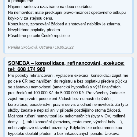
a pronajmeme.
Nájemní smlouvu uzavíráme na dobu neurčitou.
Na nemovitost máte předkupní právo-možnost opětovného odkupu
kdykoliv za stejnou cenu.
Konzultace, zpracování žádosti a zhotovení nabídky je zdarma.
Nevybíráme poplatky předem.
Působíme po celé České republice.
Renáta Skočková, Ostrava / 16.09.2022
SONEBA – konsolidace, refinancování, exekuce;
tel: 608 174 900
Pro potřeby refinancování, vyplacení exekucí, konsolidaci zajistíme
po celé ČR bez nahlížení do registru a bez poplatku předem půjčku
se zástavou nemovitosti (americká hypotéka) s výší finančních
prostředků od 100 000 Kč do 5 000 000 Kč. Pro všechny žadatele
zajistíme prvotní posouzení žádosti bez nutnosti dojíždění,
konzultace, poradenství, právní servis a odhad nemovitosti. Za tyto
služby žadatelé neplatí ani v případě pozdějšího storna žádosti.
Možnost ručení nemovitosti jak nekomerčních (byty v OV, rodinné
domy …), tak i komerční (penziony, restaurace, výrobní haly …),
nebo zajímavé stavební pozemky. Kdykoliv lze celou americkou
hypotéku doplatit předem a bez inkasovaných penále. Úroková