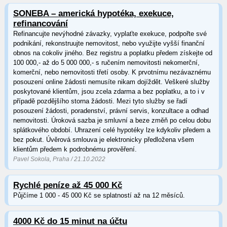
SONEBA – americká hypotéka, exekuce,
refinancování
Refinancujte nevýhodné závazky, vyplaťte exekuce, podpořte své
podnikání, rekonstruujte nemovitost, nebo využijte vyšší finanční
obnos na cokoliv jiného. Bez registru a poplatku předem získejte od
100 000,- až do 5 000 000,- s ručením nemovitosti nekomerční,
komerční, nebo nemovitosti třetí osoby. K prvotnímu nezávaznému
posouzení online žádosti nemusíte nikam dojíždět. Veškeré služby
poskytované klientům, jsou zcela zdarma a bez poplatku, a to i v
případě pozdějšího storna žádosti. Mezi tyto služby se řadí
posouzení žádosti, poradenství, právní servis, konzultace a odhad
nemovitosti. Úroková sazba je smluvní a beze změň po celou dobu
splátkového období. Uhrazení celé hypotéky lze kdykoliv předem a
bez pokut. Úvěrová smlouva je elektronicky předložena všem
klientům předem k podrobnému prověření.
Pavel Sokola, Praha / 21.10.2022
Rychlé peníze až 45 000 Kč
Půjčíme 1 000 - 45 000 Kč se splatností až na 12 měsíců.
4000 Kč do 15 minut na účtu