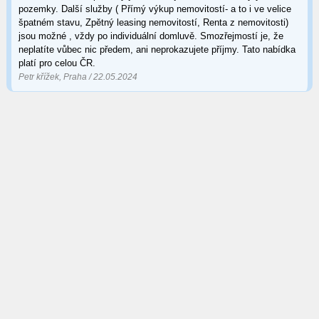
pozemky. Další služby ( Přímý výkup nemovitostí- a to i ve velice
špatném stavu, Zpětný leasing nemovitostí, Renta z nemovitosti)
jsou možné , vždy po individuální domluvě. Smozřejmostí je, že
neplatíte vůbec nic předem, ani neprokazujete příjmy. Tato nabídka
platí pro celou ČR.
Petr křížek, Praha / 22.05.2024