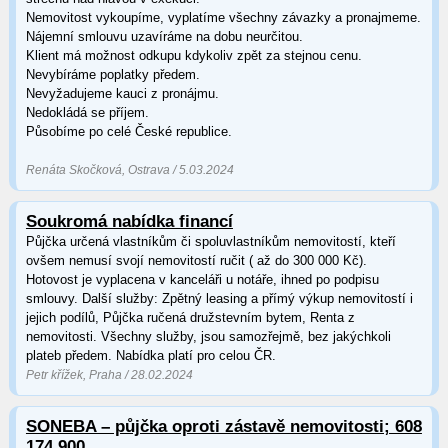
Nemovitost vykoupíme, vyplatíme všechny závazky a pronajmeme.
Nájemní smlouvu uzavíráme na dobu neurčitou.
Klient má možnost odkupu kdykoliv zpět za stejnou cenu.
Nevybíráme poplatky předem.
Nevyžadujeme kauci z pronájmu.
Nedokládá se příjem.
Působíme po celé České republice.
Renáta Skočková, Ostrava / 5.03.2024
Soukromá nabídka financí
Půjčka určená vlastníkům či spoluvlastníkům nemovitostí, kteří
ovšem nemusí svojí nemovitostí ručit ( až do 300 000 Kč).
Hotovost je vyplacena v kanceláři u notáře, ihned po podpisu
smlouvy. Další služby: Zpětný leasing a přímý výkup nemovitostí i
jejich podílů, Půjčka ručená družstevním bytem, Renta z
nemovitosti. Všechny služby, jsou samozřejmě, bez jakýchkoli
plateb předem. Nabídka platí pro celou ČR.
Petr křížek, Praha / 28.02.2024
SONEBA – půjčka oproti zástavě nemovitosti; 608
174 900