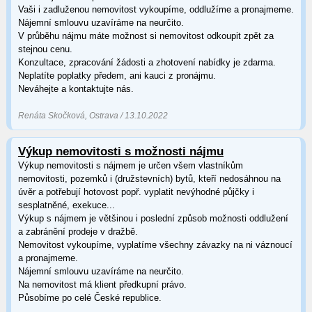
Vaši i zadluženou nemovitost vykoupíme, oddlužíme a pronajmeme.
Nájemní smlouvu uzavíráme na neurčito.
V průběhu nájmu máte možnost si nemovitost odkoupit zpět za
stejnou cenu.
Konzultace, zpracování žádosti a zhotovení nabídky je zdarma.
Neplatíte poplatky předem, ani kauci z pronájmu.
Neváhejte a kontaktujte nás.
Renáta Skočková, Ostrava / 13.10.2022
Výkup nemovitosti s možnosti nájmu
Výkup nemovitosti s nájmem je určen všem vlastníkům
nemovitosti, pozemků i (družstevních) bytů, kteří nedosáhnou na
úvěr a potřebují hotovost popř. vyplatit nevýhodné půjčky i
sesplatněné, exekuce...
Výkup s nájmem je většinou i poslední způsob možnosti oddlužení
a zabránění prodeje v dražbě.
Nemovitost vykoupíme, vyplatíme všechny závazky na ni váznoucí
a pronajmeme.
Nájemní smlouvu uzavíráme na neurčito.
Na nemovitost má klient předkupní právo.
Působíme po celé České republice.