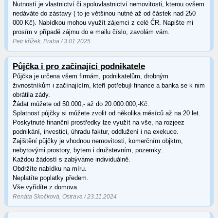
Nutností je vlastnictví či spoluvlastnictví nemovitosti, kterou ovšem
nedáváte do zástavy ( to je většinou nutné až od částek nad 250
000 Kč). Nabídkou mohou využít zájemci z celé ČR. Napište mi
prosím v případě zájmu do e mailu číslo, zavolám vám.
Petr křížek, Praha / 3.01.2025
Půjčka i pro začínající podnikatele
Půjčka je určena všem firmám, podnikatelům, drobným
živnostníkům i začínajícím, kteří potřebují finance a banka se k nim
obrátila zády.
Žádat můžete od 50.000,- až do 20.000.000,-Kč.
Splatnost půjčky si můžete zvolit od několika měsíců až na 20 let.
Poskytnuté finanční prostředky lze využít na vše, na rozjeez
podnikání, investici, úhradu faktur, oddlužení i na exekuce.
Zajištění půjčky je vhodnou nemovitosti, komerčním objktm,
nebytovými prostory, bytem i družstevním, pozemky..
Každou žádostí s zabýváme individuálně.
Obdržíte nabídku na míru.
Neplatíte poplatky předem.
Vše vyřídíte z domova.
Renáta Skočková, Ostrava / 23.11.2024