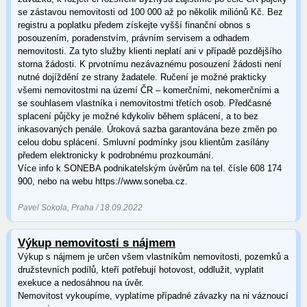
se zástavou nemovitosti od 100 000 až po několik miliónů Kč. Bez
registru a poplatku předem získejte vyšší finanční obnos s
posouzením, poradenstvím, právním servisem a odhadem
nemovitosti. Za tyto služby klienti neplatí ani v případě pozdějšího
storna žádosti. K prvotnímu nezávaznému posouzení žádosti není
nutné dojíždění ze strany žadatele. Ručení je možné prakticky
všemi nemovitostmi na území ČR – komerčními, nekomerčními a
se souhlasem vlastníka i nemovitostmi třetích osob. Předčasné
splacení půjčky je možné kdykoliv během splácení, a to bez
inkasovaných penále. Úroková sazba garantována beze změn po
celou dobu splácení. Smluvní podmínky jsou klientům zasílány
předem elektronicky k podrobnému prozkoumání.
Více info k SONEBA podnikatelským úvěrům na tel. čísle 608 174
900, nebo na webu https://www.soneba.cz.
Pavel Sokola, Praha / 18.09.2022
Výkup nemovitosti s nájmem
Výkup s nájmem je určen všem vlastníkům nemovitosti, pozemků a
družstevních podílů, kteří potřebují hotovost, oddlužit, vyplatit
exekuce a nedosáhnou na úvěr.
Nemovitost vykoupíme, vyplatíme případné závazky na ni váznoucí