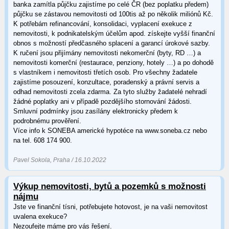
banka zamítla půjčku zajistíme po celé ČR (bez poplatku předem)
půjčku se zástavou nemovitosti od 100tis až po několik miliónů Kč.
K potřebám refinancování, konsolidaci, vyplacení exekuce z
nemovitosti, k podnikatelským účelům apod. získejte vyšší finanční
obnos s možností předčasného splacení a garancí úrokové sazby.
K ručení jsou přijímány nemovitosti nekomerční (byty, RD …) a
nemovitosti komerční (restaurace, penziony, hotely …) a po dohodě
s vlastníkem i nemovitosti třetích osob. Pro všechny žadatele
zajistíme posouzení, konzultace, poradenský a právní servis a
odhad nemovitosti zcela zdarma. Za tyto služby žadatelé nehradí
žádné poplatky ani v případě pozdějšího stornování žádosti.
Smluvní podmínky jsou zasílány elektronicky předem k
podrobnému prověření.
Více info k SONEBA americké hypotéce na www.soneba.cz nebo
na tel. 608 174 900.
Pavel Sokola, Praha / 16.10.2022
Výkup nemovitosti, bytů a pozemků s možnosti
nájmu
Jste ve finanční tísni, potřebujete hotovost, je na vaši nemovitost
uvalena exekuce?
Nezoufejte máme pro vás řešení.