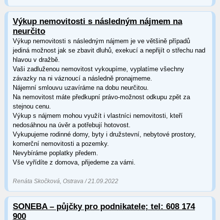
Výkup nemovitosti s následným nájmem na
neurčito
Výkup nemovitosti s následným nájmem je ve většině případů
jediná možnost jak se zbavit dluhů, exekucí a nepřijít o střechu nad
hlavou v dražbě.
Vaši zadluženou nemovitost vykoupíme, vyplatíme všechny
závazky na ni váznoucí a následně pronajmeme.
Nájemní smlouvu uzavíráme na dobu neurčitou.
Na nemovitost máte předkupní právo-možnost odkupu zpět za
stejnou cenu.
Výkup s nájmem mohou využít i vlastníci nemovitosti, kteří
nedosáhnou na úvěr a potřebují hotovost.
Vykupujeme rodinné domy, byty i družstevní, nebytové prostory,
komerční nemovitosti a pozemky.
Nevybíráme poplatky předem.
Vše vyřídíte z domova, přijedeme za vámi.
Renáta Skočková, Ostrava / 21.09.2022
SONEBA – půjčky pro podnikatele; tel: 608 174
900