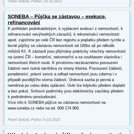
Pavel Sokola, Praha / 10.10.2022
SONEBA – Půjčka se zástavou – exekuce,
refinancování
K potřebám podnikatelským, k vyplacení exekucí z nemovitostí, k
refinancování nevýhodných závazků, k rekonstrukci nemovitosti
apod. zajistíme po celé ČR bez registru a poplatku předem rychle a
levně půjčky se zástavou nemovitosti od 100tis až po několik
miliónů Kč. K zástavě jsou přijímány prakticky všechny nemovitosti
na území ČR – komerční, nekomerční a se souhlasem vlastníka i
nemovitosti třetích osob. K prvotnímu nezávaznému posouzení
žádosti není nutná návštěva ze strany klienta. Posouzení žádosti,
poradenství, právní servis a odhad nemovitosti jsou zdarma i v
případě pozdějšího storna žádosti. Úroková sazba je pevná a
neměnná po celou dobu splácení. Úvěr lze kdykoliv předem doplatit
a bez pokut. Smluvní podmínky jsou elektronicky zasílány předem
k podrobnému prostudování.
Více info k SONEBA půjčce se zástavou nemovitosti na
www.soneba.cz nebo na tel. 608 174 900.
Pavel Sokola, Praha / 9.10.2022