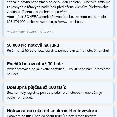
sazba je pevná beze změň po celou dobu splátek. Úvěrová smlouva
za jasných a férových podmínek předložena klientům (elektronicky
zaslána) předem k podrobnému prověření.
Více info k SONEBA americké hypotéce bez registru na tel. čísle
608 174 900, nebo na webu https://www.soneba.cz.
Pavel Sokola, Praha / 16.09.2022
50 000 Kč hotově na ruku
Půjčíme až 50 tisíc, bez registru, peníze vyplatíme hotově na ruku!
Rychlá hotovost až 30 tisíc
Výběr hotovosti na jakékoliv benzínce EuroOil nebo vám je zašleme
na účet.
Dostupná půjčka až 100 tisíc
Bez kontroly registru, peníze předáme v hotovosti nebo vám je
pošleme na účet.
Hotovost na ruku od soukromého investora
Hotovost na ruku, bez doložení příjmů a bez plateb předem.