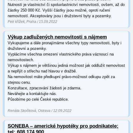
Nutností je vlastnictví či spoluvlastnictví nemovitosti, ovšem, až do
částky 250 000 Kč. Vyšší částky jsou možné, oproti ručení
nemovitostí. Akceptovány jsou i družstevní byty a pozemky.
Petr křížek, Praha / 15.09.2022
Výkup zadlužených nemovitosti s nájmem
Vykupujeme a dále pronajímáme všechny typy nemovitosti, byty i
družstevní a pozemky.
Vyplácíme všechna omezení vlastnického práva váznoucí na
nemovitostech.
Výkup s nájmem je většinou jediná možnost jak oddlužit nemovitost
a nepřijít o střechu nad hlavou v dražbě.
Na nemovitost máte předkupní právo-možnost odkupu zpět za
stejnou cenu.
Konzultace, zpracování žádosti je zdarma.
Neváhejte a kontaktujte nás.
Působíme po celé České republice.
Renáta Skočková, Ostrava / 12.09.2022
SONEBA – americké hypotéky pro podnikatele;
tel: 608 174 900