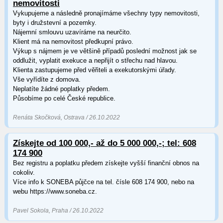
nemovitosti
Vykupujeme a následně pronajímáme všechny typy nemovitosti,
byty i družstevní a pozemky.
Nájemní smlouvu uzavíráme na neurčito.
Klient má na nemovitost předkupní právo.
Výkup s nájmem je ve většině případů poslední možnost jak se
oddlužit, vyplatit exekuce a nepřijít o střechu nad hlavou.
Klienta zastupujeme před věřiteli a exekutorskými úřady.
Vše vyřídíte z domova.
Neplatíte žádné poplatky předem.
Působíme po celé České republice.
Renáta Skočková, Ostrava / 26.10.2022
Získejte od 100 000,- až do 5 000 000,-; tel: 608
174 900
Bez registru a poplatku předem získejte vyšší finanční obnos na
cokoliv.
Více info k SONEBA půjčce na tel. čísle 608 174 900, nebo na
webu https://www.soneba.cz.
Pavel Sokola, Praha / 26.10.2022