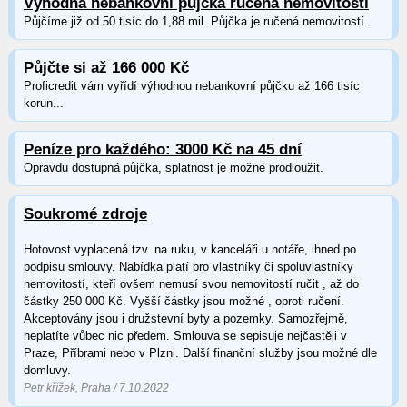
Výhodná nebankovní půjčka ručená nemovitostí
Půjčíme již od 50 tisíc do 1,88 mil. Půjčka je ručená nemovitostí.
Půjčte si až 166 000 Kč
Proficredit vám vyřídí výhodnou nebankovní půjčku až 166 tisíc
korun...
Peníze pro každého: 3000 Kč na 45 dní
Opravdu dostupná půjčka, splatnost je možné prodloužit.
Soukromé zdroje
Hotovost vyplacená tzv. na ruku, v kanceláři u notáře, ihned po
podpisu smlouvy. Nabídka platí pro vlastníky či spoluvlastníky
nemovitostí, kteří ovšem nemusí svou nemovitostí ručit , až do
částky 250 000 Kč. Vyšší částky jsou možné , oproti ručení.
Akceptovány jsou i družstevní byty a pozemky. Samozřejmě,
neplatíte vůbec nic předem. Smlouva se sepisuje nejčastěji v
Praze, Příbrami nebo v Plzni. Další finanční služby jsou možné dle
domluvy.
Petr křížek, Praha / 7.10.2022