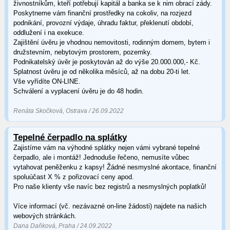
živnostníkům, kteří potřebují kapitál a banka se k nim obrací zády.
Poskytneme vám finanční prostředky na cokoliv, na rozjezd
podnikání, provozní výdaje, úhradu faktur, překlenutí období,
oddlužení i na exekuce.
Zajištění úvěru je vhodnou nemovitosti, rodinným domem, bytem i
družstevním, nebytovým prostorem, pozemky.
Podnikatelský úvěr je poskytován až do výše 20.000.000,- Kč.
Splatnost úvěru je od několika měsíců, až na dobu 20-ti let.
Vše vyřídíte ON-LINE.
Schválení a vyplacení úvěru je do 48 hodin.
Renáta Skočková, Ostrava / 26.09.2022
Tepelné čerpadlo na splátky
Zajistíme vám na výhodné splátky nejen vámi vybrané tepelné
čerpadlo, ale i montáž! Jednoduše řečeno, nemusíte vůbec
vytahovat peněženku z kapsy! Žádné nesmyslné akontace, finanční
spoluúčast X % z pořizovací ceny apod.
Pro naše klienty vše navíc bez registrů a nesmyslných poplatků!
Více informací (vč. nezávazné on-line žádosti) najdete na našich
webových stránkách.
Dana Daňková, Praha / 24.09.2022