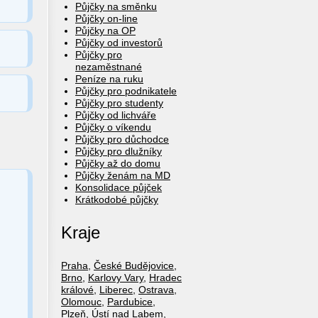
Půjčky na směnku
Půjčky on-line
Půjčky na OP
Půjčky od investorů
Půjčky pro
nezaměstnané
Peníze na ruku
Půjčky pro podnikatele
Půjčky pro studenty
Půjčky od lichváře
Půjčky o víkendu
Půjčky pro důchodce
Půjčky pro dlužníky
Půjčky až do domu
Půjčky ženám na MD
Konsolidace půjček
Krátkodobé půjčky
Kraje
Praha
,
České Budějovice
,
Brno
,
Karlovy Vary
,
Hradec
králové
,
Liberec
,
Ostrava
,
Olomouc
,
Pardubice
,
Plzeň
,
Ústí nad Labem
,