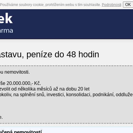
OK
Používáme soubory cookie, prohlížením webu s tím souhlasíte.
Podrobnosti
stavu, peníze do 48 hodin
u nemovitosti.
še 20.000.000,- Kč.
zvolit od několika měsíců až na dobu 20 let
koliv, na splnění snů, investici, konsolidaci, podnikání, oddlužen
e.
učená nemovitostí