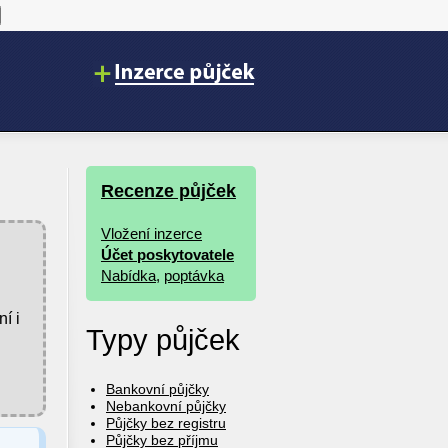
Recenze půjček
Vložení inzerce
Účet poskytovatele
Nabídka
,
poptávka
í i
Typy půjček
Bankovní půjčky
Nebankovní půjčky
Půjčky bez registru
Půjčky bez příjmu