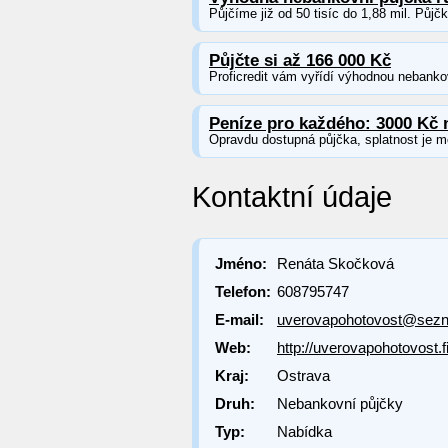
Půjčíme již od 50 tisíc do 1,88 mil. Půjč
Půjčte si až 166 000 Kč
Proficredit vám vyřídí výhodnou nebankov
Peníze pro každého: 3000 Kč 
Opravdu dostupná půjčka, splatnost je m
Kontaktní údaje
Jméno:
Renáta Skočková
Telefon:
608795747
E-mail:
uverovapohotovost@sez
Web:
http://uverovapohotovost.
Kraj:
Ostrava
Druh:
Nebankovní půjčky
Typ:
Nabídka