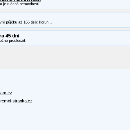
ka je ručená nemovitostí.
ní půjčku až 166 tisíc korun...
na 45 dní
ožné prodloužit.
nam.cz
firemni-stranka.cz