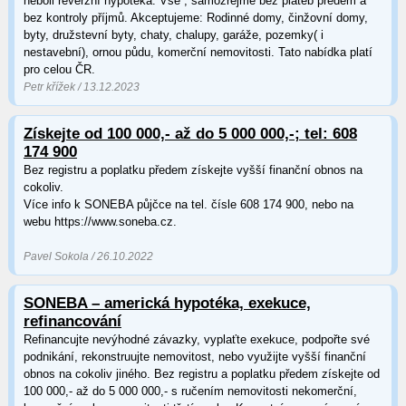
neboli reverzní hypotéka. Vše , samozřejmě bez plateb předem a
bez kontroly příjmů. Akceptujeme: Rodinné domy, činžovní domy,
byty, družstevní byty, chaty, chalupy, garáže, pozemky( i
nestavební), ornou půdu, komerční nemovitosti. Tato nabídka platí
pro celou ČR.
Petr křížek / 13.12.2023
Získejte od 100 000,- až do 5 000 000,-; tel: 608
174 900
Bez registru a poplatku předem získejte vyšší finanční obnos na
cokoliv.
Více info k SONEBA půjčce na tel. čísle 608 174 900, nebo na
webu https://www.soneba.cz.
Pavel Sokola / 26.10.2022
SONEBA – americká hypotéka, exekuce,
refinancování
Refinancujte nevýhodné závazky, vyplaťte exekuce, podpořte své
podnikání, rekonstruujte nemovitost, nebo využijte vyšší finanční
obnos na cokoliv jiného. Bez registru a poplatku předem získejte od
100 000,- až do 5 000 000,- s ručením nemovitosti nekomerční,