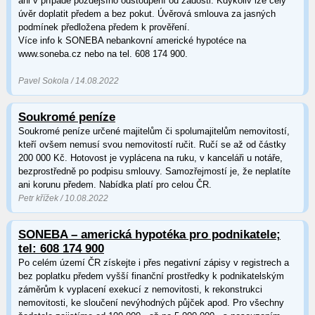
ani v případě pozdějšího odstoupení od žádosti. Kdykoliv lze celý
úvěr doplatit předem a bez pokut. Úvěrová smlouva za jasných
podmínek předložena předem k prověření.
Více info k SONEBA nebankovní americké hypotéce na
www.soneba.cz nebo na tel. 608 174 900.
Pavel Sokola / 14.08.2022
Soukromé peníze
Soukromé peníze určené majitelům či spolumajitelům nemovitostí,
kteří ovšem nemusí svou nemovitostí ručit. Ručí se až od částky
200 000 Kč. Hotovost je vyplácena na ruku, v kanceláři u notáře,
bezprostředně po podpisu smlouvy. Samozřejmostí je, že neplatíte
ani korunu předem. Nabídka platí pro celou ČR.
Petr křížek / 10.08.2022
SONEBA – americká hypotéka pro podnikatele;
tel: 608 174 900
Po celém území ČR získejte i přes negativní zápisy v registrech a
bez poplatku předem vyšší finanční prostředky k podnikatelským
záměrům k vyplacení exekucí z nemovitosti, k rekonstrukci
nemovitosti, ke sloučení nevýhodných půjček apod. Pro všechny