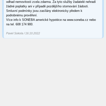
odhad nemovitosti zcela zdarma. Za tyto služby žadatelé nehradí
žádné poplatky ani v případě pozdějšího stornování žádosti.
Smluvní podmínky jsou zasílány elektronicky předem k
podrobnému prověření.
Více info k SONEBA americké hypotéce na www.soneba.cz nebo
na tel. 608 174 900.
Pavel Sokola / 16.10.2022