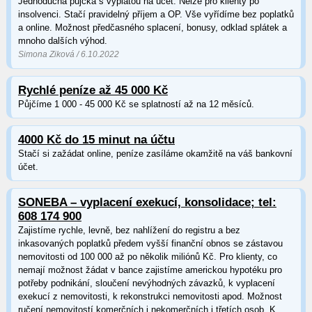
Jednoduchá půjčka s výplatou na účet. Nelze pro klienty po
insolvenci. Stačí pravidelný příjem a OP. Vše vyřídíme bez poplatků
a online. Možnost předčasného splacení, bonusy, odklad splátek a
mnoho dalších výhod.
Simona Ziková / 6.10.2022
Rychlé peníze až 45 000 Kč
Půjčíme 1 000 - 45 000 Kč se splatností až na 12 měsíců.
4000 Kč do 15 minut na účtu
Stačí si zažádat online, peníze zasíláme okamžitě na váš bankovní
účet.
SONEBA – vyplacení exekucí, konsolidace; tel:
608 174 900
Zajistíme rychle, levně, bez nahlížení do registru a bez
inkasovaných poplatků předem vyšší finanční obnos se zástavou
nemovitosti od 100 000 až po několik miliónů Kč. Pro klienty, co
nemají možnost žádat v bance zajistíme americkou hypotéku pro
potřeby podnikání, sloučení nevýhodných závazků, k vyplacení
exekucí z nemovitosti, k rekonstrukci nemovitosti apod. Možnost
ručení nemovitostí komerčních i nekomerčních i třetích osob. K