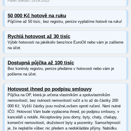
Pavel Sokola / 19.06.2022
50 000 Kč hotově na ruku
Půjčíme až 50 tisíc, bez registru, peníze vyplatíme hotově na ruku!
Rychlá hotovost až 30 tisíc
Výběr hotovosti na jakékoliv benzínce EuroOil nebo vám je zašleme
na účet.
Dostupná půjčka až 100 tisíc
Bez kontroly registru, peníze předáme v hotovosti nebo vám je
pošleme na účet.
Hotovost ihned po podpisu smlouvy
Půjčka na OP, která je určena vlastníkům a spoluvlastníkům
nemovitostí, bez nutnosti nemovitostí ručit a to až do částky 200
000 Kč. Vyšší částky jsou možné,ovšem oproti ručení. Není nutné
IČO. Hotovost Vám bude vyplacena ihned, po podpisu smlouvy, v
kanceláři u notáře. Akceptovány jsou domy, byty, chaty, chalupy,
komerční nemovitosti, družstevní byty a pozemky. Samozřejmostí
je, že neplatíte vůbec nic předem a nedokládáte příjmy. Nabídku