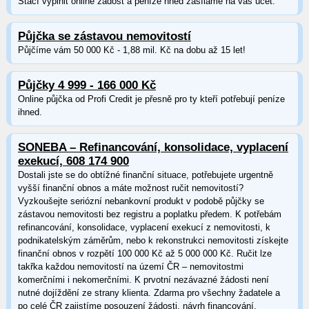
Stačí vyplnit online žádost a peníze hned zasíláme na váš účet.
Půjčka se zástavou nemovitostí
Půjčíme vám 50 000 Kč - 1,88 mil. Kč na dobu až 15 let!
Půjčky 4 999 - 166 000 Kč
Online půjčka od Profi Credit je přesně pro ty kteří potřebují peníze
ihned.
SONEBA – Refinancování, konsolidace, vyplacení
exekucí, 608 174 900
Dostali jste se do obtížné finanční situace, potřebujete urgentně
vyšší finanční obnos a máte možnost ručit nemovitostí?
Vyzkoušejte seriózní nebankovní produkt v podobě půjčky se
zástavou nemovitosti bez registru a poplatku předem. K potřebám
refinancování, konsolidace, vyplacení exekucí z nemovitosti, k
podnikatelským záměrům, nebo k rekonstrukci nemovitosti získejte
finanční obnos v rozpětí 100 000 Kč až 5 000 000 Kč. Ručit lze
takřka každou nemovitostí na území ČR – nemovitostmi
komerčními i nekomerčními. K prvotní nezávazné žádosti není
nutné dojíždění ze strany klienta. Zdarma pro všechny žadatele a
po celé ČR zajistíme posouzení žádosti, návrh financování,