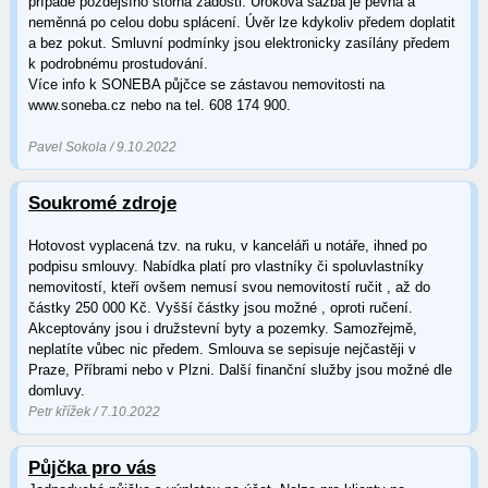
případě pozdějšího storna žádosti. Úroková sazba je pevná a
neměnná po celou dobu splácení. Úvěr lze kdykoliv předem doplatit
a bez pokut. Smluvní podmínky jsou elektronicky zasílány předem
k podrobnému prostudování.
Více info k SONEBA půjčce se zástavou nemovitosti na
www.soneba.cz nebo na tel. 608 174 900.
Pavel Sokola / 9.10.2022
Soukromé zdroje
Hotovost vyplacená tzv. na ruku, v kanceláři u notáře, ihned po
podpisu smlouvy. Nabídka platí pro vlastníky či spoluvlastníky
nemovitostí, kteří ovšem nemusí svou nemovitostí ručit , až do
částky 250 000 Kč. Vyšší částky jsou možné , oproti ručení.
Akceptovány jsou i družstevní byty a pozemky. Samozřejmě,
neplatíte vůbec nic předem. Smlouva se sepisuje nejčastěji v
Praze, Příbrami nebo v Plzni. Další finanční služby jsou možné dle
domluvy.
Petr křížek / 7.10.2022
Půjčka pro vás