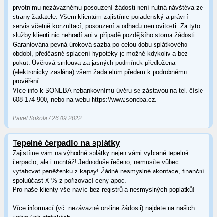
prvotnímu nezávaznému posouzení žádosti není nutná návštěva ze
strany žadatele. Všem klientům zajistíme poradenský a právní
servis včetně konzultací, posouzení a odhadu nemovitosti. Za tyto
služby klienti nic nehradí ani v případě pozdějšího storna žádosti.
Garantována pevná úroková sazba po celou dobu splátkového
období, předčasné splacení hypotéky je možné kdykoliv a bez
pokut. Úvěrová smlouva za jasných podmínek předložena
(elektronicky zaslána) všem žadatelům předem k podrobnému
prověření.
Více info k SONEBA nebankovnímu úvěru se zástavou na tel. čísle
608 174 900, nebo na webu https://www.soneba.cz.
Pavel Sokola / 26.09.2022
Tepelné čerpadlo na splátky
Zajistíme vám na výhodné splátky nejen vámi vybrané tepelné
čerpadlo, ale i montáž! Jednoduše řečeno, nemusíte vůbec
vytahovat peněženku z kapsy! Žádné nesmyslné akontace, finanční
spoluúčast X % z pořizovací ceny apod.
Pro naše klienty vše navíc bez registrů a nesmyslných poplatků!
Více informací (vč. nezávazné on-line žádosti) najdete na našich