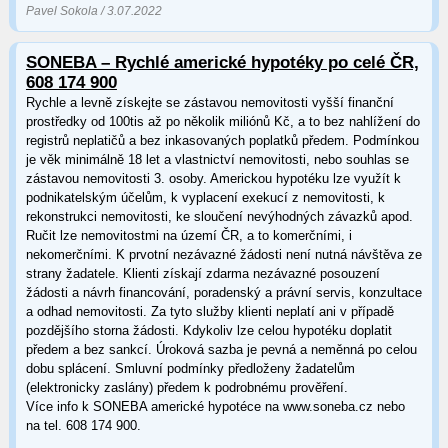
Pavel Sokola / 3.07.2022
SONEBA – Rychlé americké hypotéky po celé ČR,
608 174 900
Rychle a levně získejte se zástavou nemovitosti vyšší finanční
prostředky od 100tis až po několik miliónů Kč, a to bez nahlížení do
registrů neplatičů a bez inkasovaných poplatků předem. Podmínkou
je věk minimálně 18 let a vlastnictví nemovitosti, nebo souhlas se
zástavou nemovitosti 3. osoby. Americkou hypotéku lze využít k
podnikatelským účelům, k vyplacení exekucí z nemovitosti, k
rekonstrukci nemovitosti, ke sloučení nevýhodných závazků apod.
Ručit lze nemovitostmi na území ČR, a to komerčními, i
nekomerčními. K prvotní nezávazné žádosti není nutná návštěva ze
strany žadatele. Klienti získají zdarma nezávazné posouzení
žádosti a návrh financování, poradenský a právní servis, konzultace
a odhad nemovitosti. Za tyto služby klienti neplatí ani v případě
pozdějšího storna žádosti. Kdykoliv lze celou hypotéku doplatit
předem a bez sankcí. Úroková sazba je pevná a neměnná po celou
dobu splácení. Smluvní podmínky předloženy žadatelům
(elektronicky zaslány) předem k podrobnému prověření.
Více info k SONEBA americké hypotéce na www.soneba.cz nebo
na tel. 608 174 900.