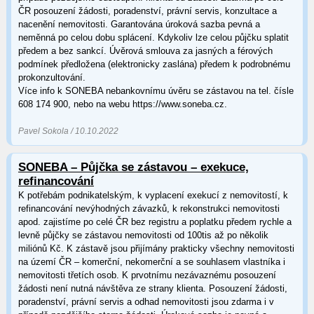
ČR posouzení žádosti, poradenství, právní servis, konzultace a
nacenění nemovitosti. Garantována úroková sazba pevná a
neměnná po celou dobu splácení. Kdykoliv lze celou půjčku splatit
předem a bez sankcí. Úvěrová smlouva za jasných a férových
podmínek předložena (elektronicky zaslána) předem k podrobnému
prokonzultování.
Více info k SONEBA nebankovnímu úvěru se zástavou na tel. čísle
608 174 900, nebo na webu https://www.soneba.cz.
Pavel Sokola / 10.10.2022
SONEBA – Půjčka se zástavou – exekuce,
refinancování
K potřebám podnikatelským, k vyplacení exekucí z nemovitostí, k
refinancování nevýhodných závazků, k rekonstrukci nemovitosti
apod. zajistíme po celé ČR bez registru a poplatku předem rychle a
levně půjčky se zástavou nemovitosti od 100tis až po několik
miliónů Kč. K zástavě jsou přijímány prakticky všechny nemovitosti
na území ČR – komerční, nekomerční a se souhlasem vlastníka i
nemovitosti třetích osob. K prvotnímu nezávaznému posouzení
žádosti není nutná návštěva ze strany klienta. Posouzení žádosti,
poradenství, právní servis a odhad nemovitosti jsou zdarma i v