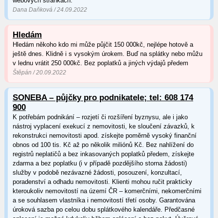
webových stránkách.
Dana Daňková / 24.09.2022
Hledám
Hledám někoho kdo mi může půjčit 150 000kč, nejlépe hotově a
ještě dnes. Klidně i s vysokým úrokem. Buď na splátky nebo můžu
v lednu vrátit 250 000kč. Bez poplatků a jiných výdajů předem
Štěpán / 20.09.2022
SONEBA – půjčky pro podnikatele; tel: 608 174
900
K potřebám podnikání – rozjetí či rozšíření byznysu, ale i jako
nástroj vyplacení exekucí z nemovitosti, ke sloučení závazků, k
rekonstrukci nemovitosti apod. získejte poměrně vysoký finanční
obnos od 100 tis. Kč až po několik miliónů Kč. Bez nahlížení do
registrů neplatičů a bez inkasovaných poplatků předem, získejte
zdarma a bez poplatku (i v případě pozdějšího storna žádosti)
služby v podobě nezávazné žádosti, posouzení, konzultací,
poradenství a odhadu nemovitosti. Klienti mohou ručit prakticky
kteroukoliv nemovitostí na území ČR – komerčními, nekomerčními
a se souhlasem vlastníka i nemovitostí třetí osoby. Garantována
úroková sazba po celou dobu splátkového kalendáře. Předčasné