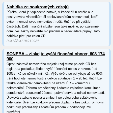
Nabídka ze soukromých zdrojů
Půjčka, která je vyplacená hotově, v kanceláři u notáře a je
poskytována vlastníkům či spoluvlastníkům nemovitostí, kteří
ovšem nemusí svou nemovitostí ručit. Ručí se při vyšších
částkách. Další finanční služby jsou také možné, po vzájemné
domluvě. Nikdy neplatíte nic předem a nedokládáte příjmy. Tato
nabídka platí pro celou ČR.
Petr křížek / 18.04.2024
SONEBA – získejte vyšší finanční obnos; 608 174
900
Oproti zástavě nemovitého majetku zajistíme po celé ČR bez
registru a poplatku předem vyšší finanční obnos v rozmezí od
100tis. Kč po několik mil. Kč. Výše úvěru se pohybuje až do 60%
tržní hodnoty nemovitosti s délkou splatnosti 1 – 20 let. Ručit lze
takřka kteroukoliv nemovitostí na území ČR – komerční i
nekomerční. Zdarma pro všechny žadatele zajistíme konzultace,
poradenství, posouzení žádosti, právní servis a odhad nemovitosti.
Úroková sazba je pevná a smluvní po celou dobu splátkového
kalendáře. Úvěr lze kdykoliv předem doplatit a bez pokut. Smluvní
podmínky předloženy žadatelům předem k podrobnějšímu
prověření.