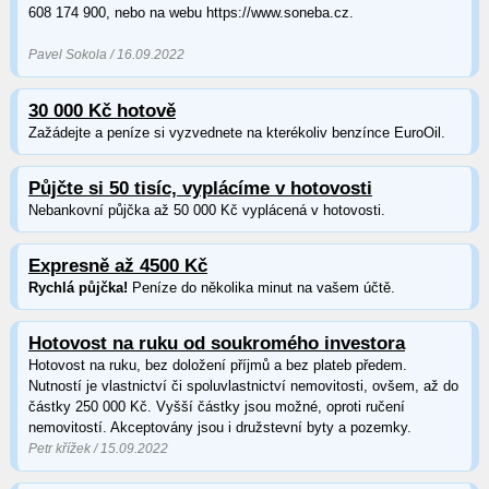
608 174 900, nebo na webu https://www.soneba.cz.
Pavel Sokola / 16.09.2022
30 000 Kč hotově
Zažádejte a peníze si vyzvednete na kterékoliv benzínce EuroOil.
Půjčte si 50 tisíc, vyplácíme v hotovosti
Nebankovní půjčka až 50 000 Kč vyplácená v hotovosti.
Expresně až 4500 Kč
Rychlá půjčka!
Peníze do několika minut na vašem účtě.
Hotovost na ruku od soukromého investora
Hotovost na ruku, bez doložení příjmů a bez plateb předem.
Nutností je vlastnictví či spoluvlastnictví nemovitosti, ovšem, až do
částky 250 000 Kč. Vyšší částky jsou možné, oproti ručení
nemovitostí. Akceptovány jsou i družstevní byty a pozemky.
Petr křížek / 15.09.2022