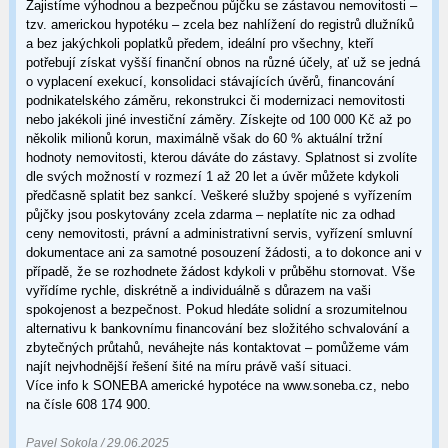
Zajistíme výhodnou a bezpečnou půjčku se zástavou nemovitosti –
tzv. americkou hypotéku – zcela bez nahlížení do registrů dlužníků
a bez jakýchkoli poplatků předem, ideální pro všechny, kteří
potřebují získat vyšší finanční obnos na různé účely, ať už se jedná
o vyplacení exekucí, konsolidaci stávajících úvěrů, financování
podnikatelského záměru, rekonstrukci či modernizaci nemovitosti
nebo jakékoli jiné investiční záměry. Získejte od 100 000 Kč až po
několik milionů korun, maximálně však do 60 % aktuální tržní
hodnoty nemovitosti, kterou dáváte do zástavy. Splatnost si zvolíte
dle svých možností v rozmezí 1 až 20 let a úvěr můžete kdykoli
předčasně splatit bez sankcí. Veškeré služby spojené s vyřízením
půjčky jsou poskytovány zcela zdarma – neplatíte nic za odhad
ceny nemovitosti, právní a administrativní servis, vyřízení smluvní
dokumentace ani za samotné posouzení žádosti, a to dokonce ani v
případě, že se rozhodnete žádost kdykoli v průběhu stornovat. Vše
vyřídíme rychle, diskrétně a individuálně s důrazem na vaši
spokojenost a bezpečnost. Pokud hledáte solidní a srozumitelnou
alternativu k bankovnímu financování bez složitého schvalování a
zbytečných průtahů, neváhejte nás kontaktovat – pomůžeme vám
najít nejvhodnější řešení šité na míru právě vaší situaci.
Více info k SONEBA americké hypotéce na www.soneba.cz, nebo
na čísle 608 174 900.
Pavel Sokola / 29.06.2025