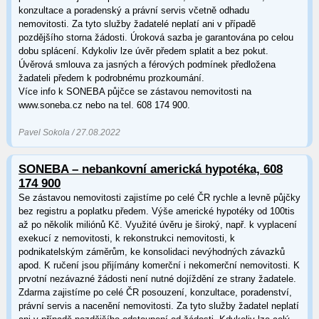
konzultace a poradenský a právní servis včetně odhadu
nemovitosti. Za tyto služby žadatelé neplatí ani v případě
pozdějšího storna žádosti. Úroková sazba je garantována po celou
dobu splácení. Kdykoliv lze úvěr předem splatit a bez pokut.
Úvěrová smlouva za jasných a férových podmínek předložena
žadateli předem k podrobnému prozkoumání.
Více info k SONEBA půjčce se zástavou nemovitosti na
www.soneba.cz nebo na tel. 608 174 900.
Pavel Sokola / 27.08.2022
SONEBA – nebankovní americká hypotéka, 608
174 900
Se zástavou nemovitosti zajistíme po celé ČR rychle a levně půjčky
bez registru a poplatku předem. Výše americké hypotéky od 100tis
až po několik miliónů Kč. Využité úvěru je široký, např. k vyplacení
exekucí z nemovitosti, k rekonstrukci nemovitosti, k
podnikatelským záměrům, ke konsolidaci nevýhodných závazků
apod. K ručení jsou přijímány komerční i nekomerční nemovitosti. K
prvotní nezávazné žádosti není nutné dojíždění ze strany žadatele.
Zdarma zajistíme po celé ČR posouzení, konzultace, poradenství,
právní servis a nacenění nemovitosti. Za tyto služby žadatel neplatí