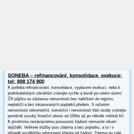
SONEBA – refinancování, konsolidace, exekuce;
tel: 608 174 900
K potřeba refinancování, konsolidace, vyplacení exekucí, nebo k
podnikatelským záměrům získejte rychle a levně po celém území
ČR půjčku se zástavou nemovitosti bez nahlížení do registru
neplatičů a bez inkasovaných poplatků předem. S ručením
nemovitosti nekomerční, komerční i nemovitosti třetí osoby získejte
poměrně vysoký finanční obnos od 100tis až po několik miliónů Kč.
K prvotnímu nezávaznému posouzení žádosti nemusíte nikam
dojíždět. Veškeré služby jsou zdarma a bez poplatku, a to i v
případě pozdějšího odstoupení klienta od žádost. Zdarma po celé