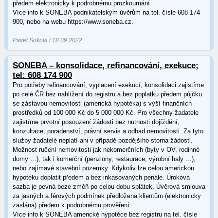
předem elektronicky k podrobnému prozkoumání.
Více info k SONEBA podnikatelským úvěrům na tel. čísle 608 174
900, nebo na webu https://www.soneba.cz.
Pavel Sokola / 18.09.2022
SONEBA – konsolidace, refinancování, exekuce;
tel: 608 174 900
Pro potřeby refinancování, vyplacení exekucí, konsolidaci zajistíme
po celé ČR bez nahlížení do registru a bez poplatku předem půjčku
se zástavou nemovitosti (americká hypotéka) s výší finančních
prostředků od 100 000 Kč do 5 000 000 Kč. Pro všechny žadatele
zajistíme prvotní posouzení žádosti bez nutnosti dojíždění,
konzultace, poradenství, právní servis a odhad nemovitosti. Za tyto
služby žadatelé neplatí ani v případě pozdějšího storna žádosti.
Možnost ručení nemovitosti jak nekomerčních (byty v OV, rodinné
domy …), tak i komerční (penziony, restaurace, výrobní haly …),
nebo zajímavé stavební pozemky. Kdykoliv lze celou americkou
hypotéku doplatit předem a bez inkasovaných penále. Úroková
sazba je pevná beze změň po celou dobu splátek. Úvěrová smlouva
za jasných a férových podmínek předložena klientům (elektronicky
zaslána) předem k podrobnému prověření.
Více info k SONEBA americké hypotéce bez registru na tel. čísle