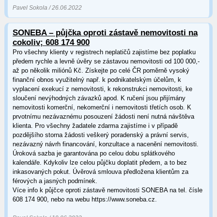
Pavel Sokola / 26.06.2022
SONEBA – půjčka oproti zástavě nemovitosti na
cokoliv; 608 174 900
Pro všechny klienty v registrech neplatičů zajistíme bez poplatku
předem rychle a levně úvěry se zástavou nemovitosti od 100 000,-
až po několik miliónů Kč. Získejte po celé ČR poměrně vysoký
finanční obnos využitelný např. k podnikatelským účelům, k
vyplacení exekucí z nemovitosti, k rekonstrukci nemovitosti, ke
sloučení nevýhodných závazků apod. K ručení jsou přijímány
nemovitosti komerční, nekomerční i nemovitosti třetích osob. K
prvotnímu nezávaznému posouzení žádosti není nutná návštěva
klienta. Pro všechny žadatele zdarma zajistíme i v případě
pozdějšího storna žádosti veškerý poradenský a právní servis,
nezávazný návrh financování, konzultace a nacenění nemovitosti.
Úroková sazba je garantována po celou dobu splátkového
kalendáře. Kdykoliv lze celou půjčku doplatit předem, a to bez
inkasovaných pokut. Úvěrová smlouva předložena klientům za
férových a jasných podmínek.
Více info k půjčce oproti zástavě nemovitosti SONEBA na tel. čísle
608 174 900, nebo na webu https://www.soneba.cz.