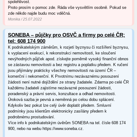
spolehlivost.
Proto prosím o pomoc zde. Ráda vše vysvětlím osobně. Pokud se
zde někdo najde budu moc vděčná.
Monika / 25.07.2022
SONEBA – půjčky pro OSVČ a firmy po celé ČR;
tel: 608 174 900
K podnikatelským záměrům, k rozjetí byznysu či rozšíření byznysu,
k vyplacení exekucí, k rekonstrukci nemovitosti, ke sloučení
nevýhodných půjček apod. získejte poměrně vysoký finanční obnos
se zástavou nemovitosti a bez registru a poplatku předem. K ručení
jsou přijímány prakticky všechny nemovitosti na území ČR –
komerční i nekomerční. K Prvotnímu nezávaznému posouzení
žádosti není nutné dojíždění ze strany žadatele. Zdarma po celé ČR
každému žadateli zajistíme nezávazné posouzení žádosti,
poradenský a právní servis, konzultace a odhad nemovitosti.
Úroková sazba je pevná a neměnná po celou dobu splácení.
Kdykoliv bez pokut lze celý úvěr doplatit předem. Smluvní
podmínky jsou klientům elektronicky zasílány předem k
podrobnému prostudování.
Více info k podnikatelským úvěrům SONEBA na tel. čísle 608 174
900, nebo na webu https://www.soneba.cz.