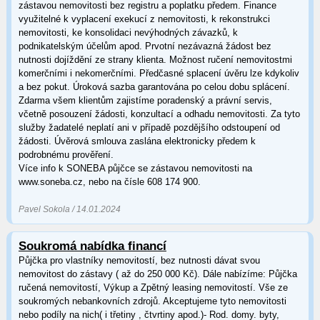
zástavou nemovitosti bez registru a poplatku předem. Finance
využitelné k vyplacení exekucí z nemovitosti, k rekonstrukci
nemovitosti, ke konsolidaci nevýhodných závazků, k
podnikatelským účelům apod. Prvotní nezávazná žádost bez
nutnosti dojíždění ze strany klienta. Možnost ručení nemovitostmi
komerčními i nekomerčními. Předčasné splacení úvěru lze kdykoliv
a bez pokut. Úroková sazba garantována po celou dobu splácení.
Zdarma všem klientům zajistíme poradenský a právní servis,
včetně posouzení žádosti, konzultací a odhadu nemovitosti. Za tyto
služby žadatelé neplatí ani v případě pozdějšího odstoupení od
žádosti. Úvěrová smlouva zaslána elektronicky předem k
podrobnému prověření.
Více info k SONEBA půjčce se zástavou nemovitosti na
www.soneba.cz, nebo na čísle 608 174 900.
Pavel Sokola / 14.01.2024
Soukromá nabídka financí
Půjčka pro vlastníky nemovitostí, bez nutnosti dávat svou
nemovitost do zástavy ( až do 250 000 Kč). Dále nabízíme: Půjčka
ručená nemovitostí, Výkup a Zpětný leasing nemovitostí. Vše ze
soukromých nebankovních zdrojů. Akceptujeme tyto nemovitosti
nebo podíly na nich( i třetiny , čtvrtiny apod.)- Rod. domy. byty,