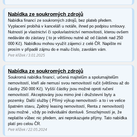
Nabídka ze soukromých zdrojů
Nabídka financí ze soukromých zdrojů, bez plateb předem.
Vyplacení probíhá v kanceláři u notáře, ihned po podpisu smlouvy.
Nutností je vlastnictví či spoluvlastnictví nemovitosti, kterou ovšem
nedáváte do zástavy ( to je většinou nutné až od částek nad 250
000 Kč). Nabídkou mohou využít zájemci z celé ČR. Napište mi
prosím v případě zájmu do e mailu číslo, zavolám vám.
Petr křížek / 3.01.2025
Nabídka ze soukromých zdrojů
Soukromá nabídka financí, určená majitelům a spolumajitelům
nemovitostí, kteří ale nemusí svou nemovitostí ručit (většinou až do
částky 250 000 Kč). Vyšší částky jsou možné oproti ručení
nemovitostí. Akceptovány jsou mimo jiné i družstevní byty a
pozemky. Další služby ( Přímý výkup nemovitostí- a to i ve velice
špatném stavu, Zpětný leasing nemovitostí, Renta z nemovitosti)
jsou možné , vždy po individuální domluvě. Smozřejmostí je, že
neplatíte vůbec nic předem, ani neprokazujete příjmy. Tato nabídka
platí pro celou ČR.
Petr křížek / 22.05.2024