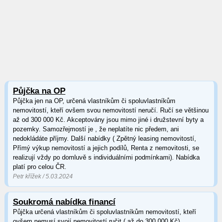
Půjčka na OP
Půjčka jen na OP, určená vlastníkům či spoluvlastníkům
nemovitostí, kteří ovšem svou nemovitostí neručí. Ručí se většinou
až od 300 000 Kč. Akceptovány jsou mimo jiné i družstevní byty a
pozemky. Samozřejmostí je , že neplatíte nic předem, ani
nedokládáte příjmy. Další nabídky ( Zpětný leasing nemovitostí,
Přímý výkup nemovitostí a jejich podílů, Renta z nemovitosti, se
realizují vždy po domluvě s individuálními podmínkami). Nabídka
platí pro celou ČR.
Petr křížek / 5.03.2024
Soukromá nabídka financí
Půjčka určená vlastníkům či spoluvlastníkům nemovitostí, kteří
ovšem nemusí svojí nemovitostí ručit ( až do 300 000 Kč).