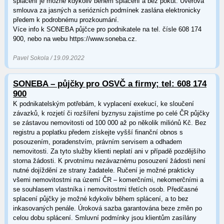
splacení je možné kdykoliv během splácení a bez pokut. Úvěrová
smlouva za jasných a seriózních podmínek zaslána elektronicky
předem k podrobnému prozkoumání.
Více info k SONEBA půjčce pro podnikatele na tel. čísle 608 174
900, nebo na webu https://www.soneba.cz.
Pavel Sokola / 19.09.2022
SONEBA – půjčky pro OSVČ a firmy; tel: 608 174
900
K podnikatelským potřebám, k vyplacení exekucí, ke sloučení
závazků, k rozjetí či rozšíření byznysu zajistíme po celé ČR půjčky
se zástavou nemovitosti od 100 000 až po několik miliónů Kč. Bez
registru a poplatku předem získejte vyšší finanční obnos s
posouzením, poradenstvím, právním servisem a odhadem
nemovitosti. Za tyto služby klienti neplatí ani v případě pozdějšího
storna žádosti. K prvotnímu nezávaznému posouzení žádosti není
nutné dojíždění ze strany žadatele. Ručení je možné prakticky
všemi nemovitostmi na území ČR – komerčními, nekomerčními a
se souhlasem vlastníka i nemovitostmi třetích osob. Předčasné
splacení půjčky je možné kdykoliv během splácení, a to bez
inkasovaných penále. Úroková sazba garantována beze změn po
celou dobu splácení. Smluvní podmínky jsou klientům zasílány