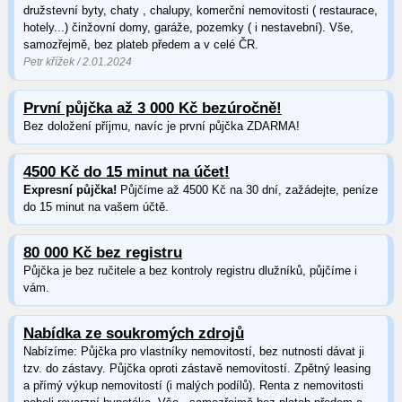
družstevní byty, chaty , chalupy, komerční nemovitosti ( restaurace,
hotely...) činžovní domy, garáže, pozemky ( i nestavební). Vše,
samozřejmě, bez plateb předem a v celé ČR.
Petr křížek / 2.01.2024
První půjčka až 3 000 Kč bezúročně!
Bez doložení příjmu, navíc je první půjčka ZDARMA!
4500 Kč do 15 minut na účet!
Expresní půjčka!
Půjčíme až 4500 Kč na 30 dní, zažádejte, peníze
do 15 minut na vašem účtě.
80 000 Kč bez registru
Půjčka je bez ručitele a bez kontroly registru dlužníků, půjčíme i
vám.
Nabídka ze soukromých zdrojů
Nabízíme: Půjčka pro vlastníky nemovitostí, bez nutnosti dávat ji
tzv. do zástavy. Půjčka oproti zástavě nemovitostí. Zpětný leasing
a přímý výkup nemovitostí (i malých podílů). Renta z nemovitosti