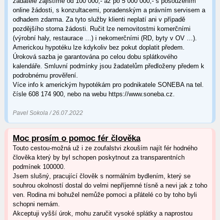
žadatele zajistíme od 100 000,- až po 5 000 000,- s posouzením
online žádosti, s konzultacemi, poradenským a právním servisem a
odhadem zdarma. Za tyto služby klienti neplatí ani v případě
pozdějšího storna žádosti. Ručit lze nemovitostmi komerčními
(výrobní haly, restaurace …) i nekomerčními (RD, byty v OV …).
Americkou hypotéku lze kdykoliv bez pokut doplatit předem.
Úroková sazba je garantována po celou dobu splátkového
kalendáře. Smluvní podmínky jsou žadatelům předloženy předem k
podrobnému prověření.
Více info k americkým hypotékám pro podnikatele SONEBA na tel.
čísle 608 174 900, nebo na webu https://www.soneba.cz.
Pavel Sokola / 26.07.2022
Moc prosím o pomoc fér člověka
Touto cestou-možná už i ze zoufalstvi zkouším najít fér hodného
člověka který by byl schopen poskytnout za transparentních
podmínek 100000.
Jsem slušný, pracující člověk s normálním bydlením, který se
souhrou okolností dostal do velmi nepříjemné tísně a nevi jak z toho
ven. Rodina mi bohužel nemůže pomoci a přátelé co by toho byli
schopni nemám.
Akceptuji vyšší úrok, mohu zaručit vysoké splátky a naprostou