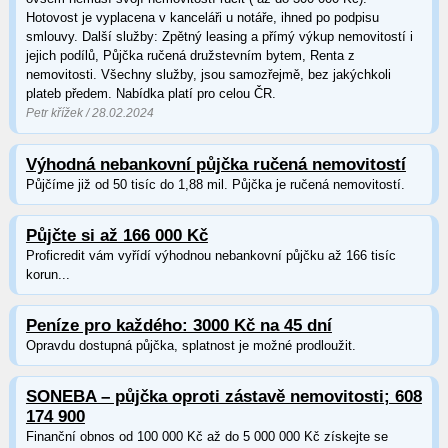
Hotovost je vyplacena v kanceláři u notáře, ihned po podpisu
smlouvy. Další služby: Zpětný leasing a přímý výkup nemovitostí i
jejich podílů, Půjčka ručená družstevním bytem, Renta z
nemovitosti. Všechny služby, jsou samozřejmě, bez jakýchkoli
plateb předem. Nabídka platí pro celou ČR.
Petr křížek / 28.02.2024
Výhodná nebankovní půjčka ručená nemovitostí
Půjčíme již od 50 tisíc do 1,88 mil. Půjčka je ručená nemovitostí.
Půjčte si až 166 000 Kč
Proficredit vám vyřídí výhodnou nebankovní půjčku až 166 tisíc
korun...
Peníze pro každého: 3000 Kč na 45 dní
Opravdu dostupná půjčka, splatnost je možné prodloužit.
SONEBA – půjčka oproti zástavě nemovitosti; 608
174 900
Finanční obnos od 100 000 Kč až do 5 000 000 Kč získejte se