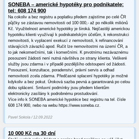
SONEBA – americké hypotéky pro podnikatele;
tel: 608 174 900
Na cokoliv a bez registru a poplatku předem zajistíme po celé ČR
půjčky se zástavou nemovitosti od 100 000,- až po několik miliónů
Kč. Využitelnost americké hypotéky je široká. Nejčastěji americkou
hypotéku klienti využívají k podnikatelským účelům, k rekonstrukci
nemovitosti, k vyplacení exekucí z nemovitosti, k refinancování
stávajících závazků apod. Ručit lze nemovitostmi na území ČR, a
to jak nekomerčními, tak i komerčními. K prvotnímu nezávaznému
posouzení žádosti není nutná návštěva ze strany klienta. Veškeré
služby jsou zdarma i v případě pozdějšího odstoupení od žádosti.
Posouzení, konzultace, poradenství, právní servis a odhad
nemovitosti zcela zdarma. Předčasné splacení hypotéky je možné
kdykoliv a bez pokut. Úroková sazba pevná a garantovaná po celou
dobu splácení. Smluvní podmínky jsou předem klientům
elektronicky zasílány k podrobnému prostudování.
Více info k SONEBA americké hypotéce bez registru na tel. čísle
608 174 900, nebo na webu https://www.soneba.cz.
Pavel Sokola / 12.09.2022
10 000 Kč na 30 dní