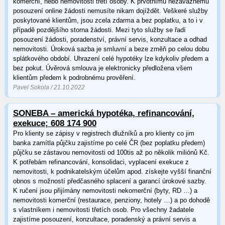
komerční, nebo nemovitosti třetí osoby. K prvotnímu nezávaznému
posouzení online žádosti nemusíte nikam dojíždět. Veškeré služby
poskytované klientům, jsou zcela zdarma a bez poplatku, a to i v
případě pozdějšího storna žádosti. Mezi tyto služby se řadí
posouzení žádosti, poradenství, právní servis, konzultace a odhad
nemovitosti. Úroková sazba je smluvní a beze změň po celou dobu
splátkového období. Uhrazení celé hypotéky lze kdykoliv předem a
bez pokut. Úvěrová smlouva je elektronicky předložena všem
klientům předem k podrobnému prověření.
Pavel Sokola / 21.10.2022
SONEBA – americká hypotéka, refinancování,
exekuce; 608 174 900
Pro klienty se zápisy v registrech dlužníků a pro klienty co jim
banka zamítla půjčku zajistíme po celé ČR (bez poplatku předem)
půjčku se zástavou nemovitosti od 100tis až po několik miliónů Kč.
K potřebám refinancování, konsolidaci, vyplacení exekuce z
nemovitosti, k podnikatelským účelům apod. získejte vyšší finanční
obnos s možností předčasného splacení a garancí úrokové sazby.
K ručení jsou přijímány nemovitosti nekomerční (byty, RD …) a
nemovitosti komerční (restaurace, penziony, hotely …) a po dohodě
s vlastníkem i nemovitosti třetích osob. Pro všechny žadatele
zajistíme posouzení, konzultace, poradenský a právní servis a