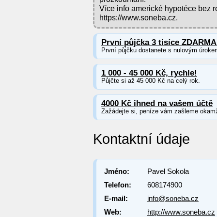
Více info americké hypotéce bez 
https://www.soneba.cz.
První půjčka 3 tisíce ZDARMA
První půjčku dostanete s nulovým úroke
1 000 - 45 000 Kč, rychle!
Půjčte si až 45 000 Kč na celý rok.
4000 Kč ihned na vašem účtě
Zažádejte si, peníze vám zašleme okamž
Kontaktní údaje
Jméno:
Pavel Sokola
Telefon:
608174900
E-mail:
info@soneba.cz
Web:
http://www.soneba.cz