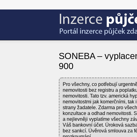
SONEBA – vyplacení
900
Pro všechny, co potřebují urgentně ř
nemovitosti bez registru a poplat
nemovitosti. Tato tzv. americká hy
nemovitostmi jak komerčními, tak 
strany žadatele. Zdarma pro všech
konzultace a odhad nemovitosti. St
a nejlevněji vyplatíme všechny zá
Váš bankovní účet. Úroková sazba
bez sankcí. Úvěrová smlouva za 
prozkoumání.