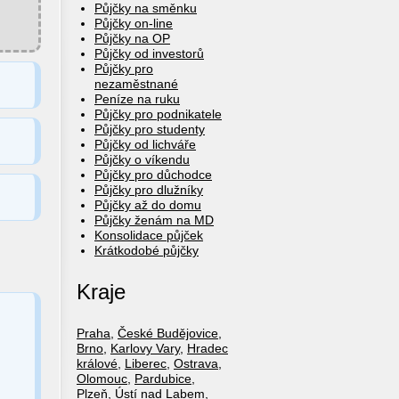
Půjčky na směnku
Půjčky on-line
Půjčky na OP
Půjčky od investorů
Půjčky pro
nezaměstnané
Peníze na ruku
Půjčky pro podnikatele
Půjčky pro studenty
Půjčky od lichváře
Půjčky o víkendu
Půjčky pro důchodce
Půjčky pro dlužníky
Půjčky až do domu
Půjčky ženám na MD
Konsolidace půjček
Krátkodobé půjčky
Kraje
Praha
,
České Budějovice
,
Brno
,
Karlovy Vary
,
Hradec
králové
,
Liberec
,
Ostrava
,
Olomouc
,
Pardubice
,
Plzeň
,
Ústí nad Labem
,