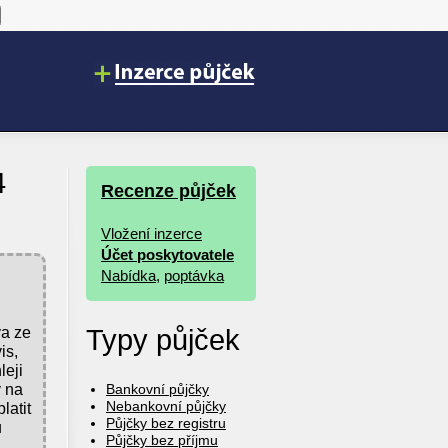
4
Recenze půjček
Vložení inzerce
Účet poskytovatele
Nabídka
,
poptávka
va ze
Typy půjček
is,
leji
y na
Bankovní půjčky
Nebankovní půjčky
latit
Půjčky bez registru
u
Půjčky bez příjmu