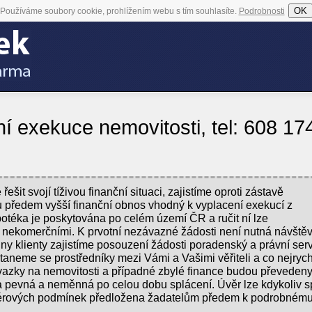
OK
Používáme soubory cookie, prohlížením webu s tím souhlasíte.
Podrobnosti
 exekuce nemovitosti, tel: 608 17
ešit svojí tíživou finanční situaci, zajistíme oproti zástavě
ku předem vyšší finanční obnos vhodný k vyplacení exekucí z
potéka je poskytována po celém území ČR a ručit ní lze
i nekomerčními. K prvotní nezávazné žádosti není nutná návště
ny klienty zajistíme posouzení žádosti poradenský a právní serv
aneme se prostředníky mezi Vámi a Vašimi věřiteli a co nejrych
vazky na nemovitosti a případné zbylé finance budou převeden
 pevná a neměnná po celou dobu splácení. Úvěr lze kdykoliv sp
férových podmínek předložena žadatelům předem k podrobném