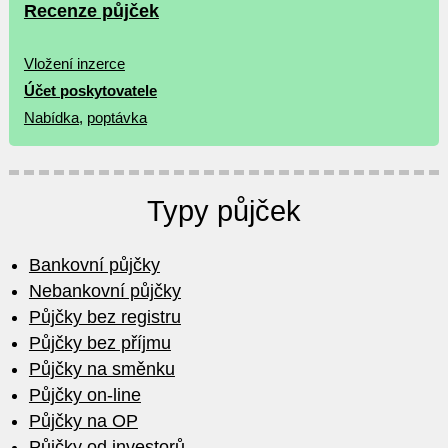
Recenze půjček
Vložení inzerce
Účet poskytovatele
Nabídka
,
poptávka
Typy půjček
Bankovní půjčky
Nebankovní půjčky
Půjčky bez registru
Půjčky bez příjmu
Půjčky na směnku
Půjčky on-line
Půjčky na OP
Půjčky od investorů