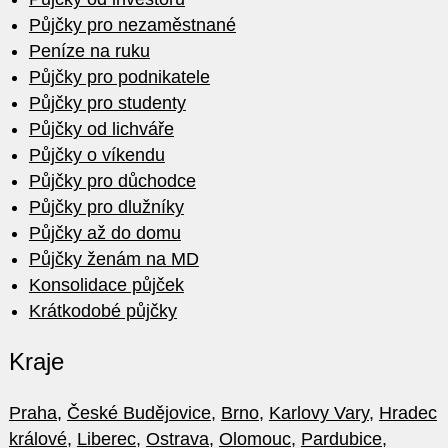
Půjčky pro nezaměstnané
Peníze na ruku
Půjčky pro podnikatele
Půjčky pro studenty
Půjčky od lichváře
Půjčky o víkendu
Půjčky pro důchodce
Půjčky pro dlužníky
Půjčky až do domu
Půjčky ženám na MD
Konsolidace půjček
Krátkodobé půjčky
Kraje
Praha
,
České Budějovice
,
Brno
,
Karlovy Vary
,
Hradec
králové
,
Liberec
,
Ostrava
,
Olomouc
,
Pardubice
,