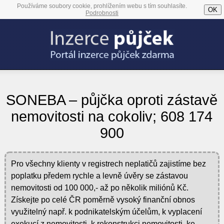
Používáme soubory cookie, prohlížením webu s tím souhlasíte.
OK
Podrobnosti
SONEBA – půjčka oproti zástavě
nemovitosti na cokoliv; 608 174
900
Pro všechny klienty v registrech neplatičů zajistíme bez
poplatku předem rychle a levně úvěry se zástavou
nemovitosti od 100 000,- až po několik miliónů Kč.
Získejte po celé ČR poměrně vysoký finanční obnos
využitelný např. k podnikatelským účelům, k vyplacení
exekucí z nemovitosti, k rekonstrukci nemovitosti, ke