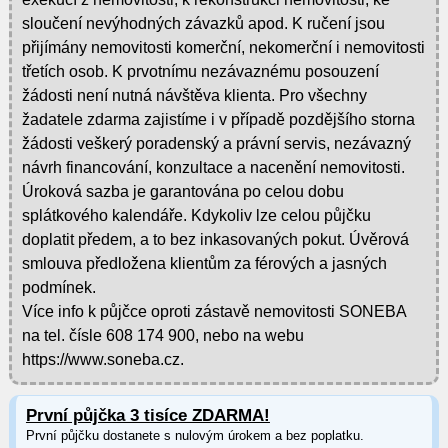
sloučení nevýhodných závazků apod. K ručení jsou
přijímány nemovitosti komerční, nekomerční i nemovitosti
třetích osob. K prvotnímu nezávaznému posouzení
žádosti není nutná návštěva klienta. Pro všechny
žadatele zdarma zajistíme i v případě pozdějšího storna
žádosti veškerý poradenský a právní servis, nezávazný
návrh financování, konzultace a nacenění nemovitosti.
Úroková sazba je garantována po celou dobu
splátkového kalendáře. Kdykoliv lze celou půjčku
doplatit předem, a to bez inkasovaných pokut. Úvěrová
smlouva předložena klientům za férových a jasných
podmínek.
Více info k půjčce oproti zástavě nemovitosti SONEBA
na tel. čísle 608 174 900, nebo na webu
https://www.soneba.cz.
První půjčka 3 tisíce ZDARMA!
První půjčku dostanete s nulovým úrokem a bez poplatku.