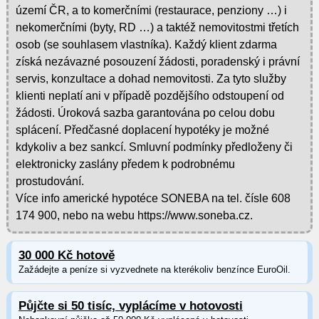
území ČR, a to komerčními (restaurace, penziony …) i
nekomerčními (byty, RD …) a taktéž nemovitostmi třetích
osob (se souhlasem vlastníka). Každý klient zdarma
získá nezávazné posouzení žádosti, poradenský i právní
servis, konzultace a dohad nemovitosti. Za tyto služby
klienti neplatí ani v případě pozdějšího odstoupení od
žádosti. Úroková sazba garantována po celou dobu
splácení. Předčasné doplacení hypotéky je možné
kdykoliv a bez sankcí. Smluvní podmínky předloženy či
elektronicky zaslány předem k podrobnému
prostudování.
Více info americké hypotéce SONEBA na tel. čísle 608
174 900, nebo na webu https://www.soneba.cz.
30 000 Kč hotově
Zažádejte a peníze si vyzvednete na kterékoliv benzínce EuroOil.
Půjčte si 50 tisíc, vyplácíme v hotovosti