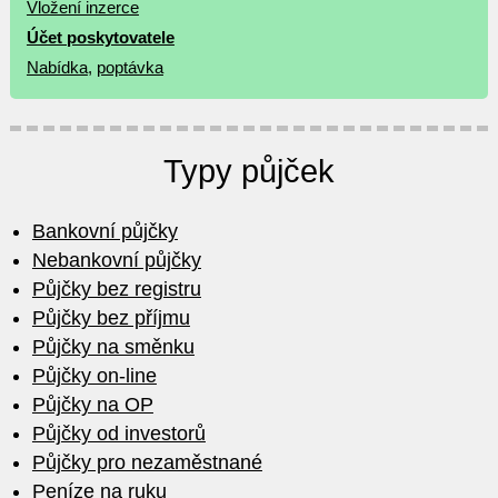
Vložení inzerce
Účet poskytovatele
Nabídka
,
poptávka
Typy půjček
Bankovní půjčky
Nebankovní půjčky
Půjčky bez registru
Půjčky bez příjmu
Půjčky na směnku
Půjčky on-line
Půjčky na OP
Půjčky od investorů
Půjčky pro nezaměstnané
Peníze na ruku