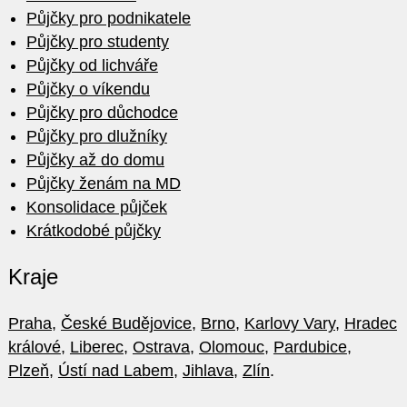
Půjčky pro podnikatele
Půjčky pro studenty
Půjčky od lichváře
Půjčky o víkendu
Půjčky pro důchodce
Půjčky pro dlužníky
Půjčky až do domu
Půjčky ženám na MD
Konsolidace půjček
Krátkodobé půjčky
Kraje
Praha
,
České Budějovice
,
Brno
,
Karlovy Vary
,
Hradec
králové
,
Liberec
,
Ostrava
,
Olomouc
,
Pardubice
,
Plzeň
,
Ústí nad Labem
,
Jihlava
,
Zlín
.