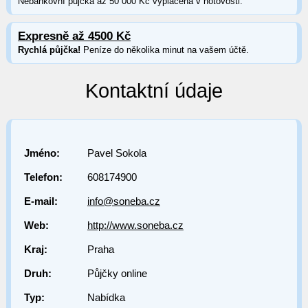
Nebankovní půjčka až 50 000 Kč vyplácená v hotovosti.
Expresně až 4500 Kč
Rychlá půjčka!
Peníze do několika minut na vašem účtě.
Kontaktní údaje
Jméno:
Pavel Sokola
Telefon:
608174900
E-mail:
info@soneba.cz
Web:
http://www.soneba.cz
Kraj:
Praha
Druh:
Půjčky online
Typ:
Nabídka