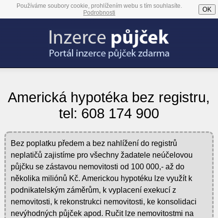
Používáme soubory cookie, prohlížením webu s tím souhlasíte.
OK
Podrobnosti
Americká hypotéka bez registru,
tel: 608 174 900
Bez poplatku předem a bez nahlížení do registrů
neplatičů zajistíme pro všechny žadatele neúčelovou
půjčku se zástavou nemovitosti od 100 000,- až do
několika miliónů Kč. Americkou hypotéku lze využít k
podnikatelským záměrům, k vyplacení exekucí z
nemovitosti, k rekonstrukci nemovitosti, ke konsolidaci
nevýhodných půjček apod. Ručit lze nemovitostmi na