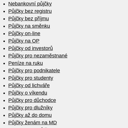
Nebankovní půjčky
Půjčky bez registru
Půjčky bez příjmu
Půjčky na směnku
Půjčky on-line
Půjčky na OP
Půjčky od investorů
Půjčky pro nezaměstnané
Peníze na ruku
Půjčky pro podnikatele
Půjčky pro studenty
Půjčky od lichváře
Půjčky o víkendu
Půjčky pro důchodce
Půjčky pro dlužníky
Půjčky až do domu
Půjčky ženám na MD