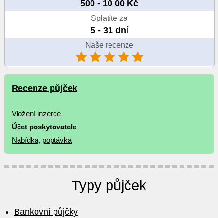
500 - 10 00 Kč
Splatíte za
5 - 31 dní
Naše recenze
Recenze půjček
Vložení inzerce
Účet poskytovatele
Nabídka
,
poptávka
Typy půjček
Bankovní půjčky