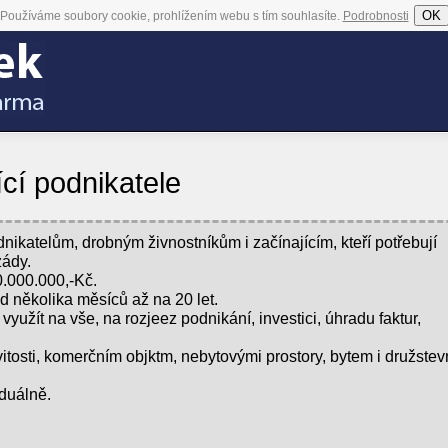
OK
Používáme soubory cookie, prohlížením webu s tím souhlasíte.
Podrobnosti
ící podnikatele
nikatelům, drobným živnostníkům i začínajícím, kteří potřebují
zády.
0.000.000,-Kč.
od několika měsíců až na 20 let.
využít na vše, na rozjeez podnikání, investici, úhradu faktur,
itosti, komerčním objktm, nebytovými prostory, bytem i družstev
duálně.