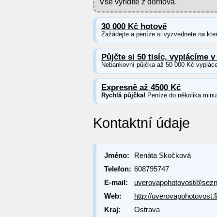
Vše vyřídíte z domova.
30 000 Kč hotově
Zažádejte a peníze si vyzvednete na kter
Půjčte si 50 tisíc, vyplácíme v
Nebankovní půjčka až 50 000 Kč vypláce
Expresně až 4500 Kč
Rychlá půjčka!
Peníze do několika minu
Kontaktní údaje
Jméno:
Renáta Skočková
Telefon:
608795747
E-mail:
uverovapohotovost@sez
Web:
http://uverovapohotovost.
Kraj:
Ostrava