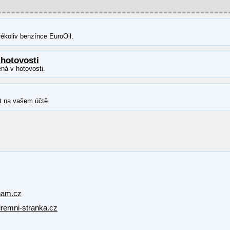
ékoliv benzínce EuroOil.
 hotovosti
ná v hotovosti.
t na vašem účtě.
nam.cz
firemni-stranka.cz