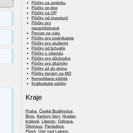
Půjčky na směnku
Půjčky on-line
Půjčky na OP
Půjčky od investorů
Půjčky pro
nezaměstnané
Peníze na ruku
Půjčky pro podnikatele
Půjčky pro studenty
Půjčky od lichváře
Půjčky o víkendu
Půjčky pro důchodce
Půjčky pro dlužníky
Půjčky až do domu
Půjčky ženám na MD
Konsolidace půjček
Krátkodobé půjčky
Kraje
Praha
,
České Budějovice
,
Brno
,
Karlovy Vary
,
Hradec
králové
,
Liberec
,
Ostrava
,
Olomouc
,
Pardubice
,
Plzeň
,
Ústí nad Labem
,