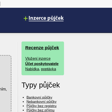
Recenze půjček
Vložení inzerce
Účet poskytovatele
Nabídka
,
poptávka
Typy půjček
ním,
Bankovní půjčky
Nebankovní půjčky
Půjčky bez registru
Půjčky bez příjmu