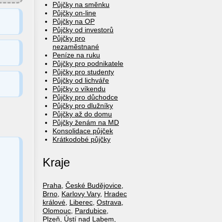
Půjčky na směnku
Půjčky on-line
Půjčky na OP
Půjčky od investorů
Půjčky pro
nezaměstnané
Peníze na ruku
Půjčky pro podnikatele
Půjčky pro studenty
Půjčky od lichváře
Půjčky o víkendu
Půjčky pro důchodce
Půjčky pro dlužníky
Půjčky až do domu
Půjčky ženám na MD
Konsolidace půjček
Krátkodobé půjčky
Kraje
Praha
,
České Budějovice
,
Brno
,
Karlovy Vary
,
Hradec
králové
,
Liberec
,
Ostrava
,
Olomouc
,
Pardubice
,
Plzeň
,
Ústí nad Labem
,