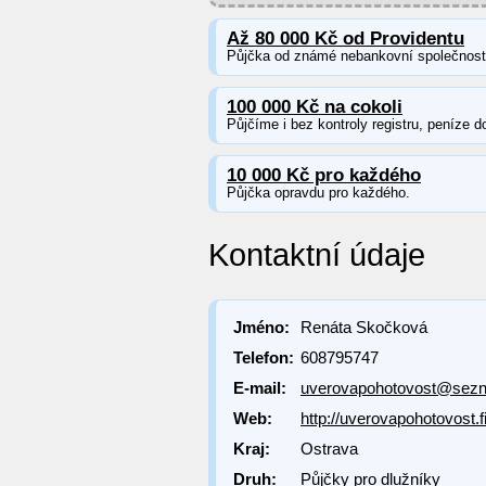
Až 80 000 Kč od Providentu
Půjčka od známé nebankovní společnosti 
100 000 Kč na cokoli
Půjčíme i bez kontroly registru, peníze d
10 000 Kč pro každého
Půjčka opravdu pro každého.
Kontaktní údaje
Jméno:
Renáta Skočková
Telefon:
608795747
E-mail:
uverovapohotovost@sez
Web:
http://uverovapohotovost.
Kraj:
Ostrava
Druh:
Půjčky pro dlužníky