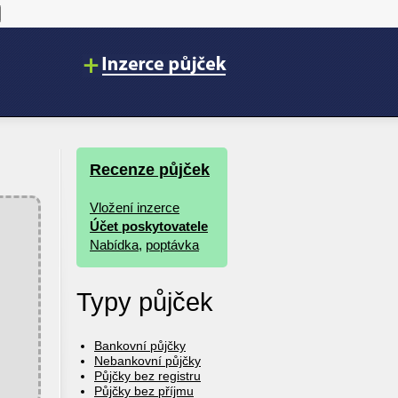
Recenze půjček
Vložení inzerce
Účet poskytovatele
Nabídka
,
poptávka
Typy půjček
Bankovní půjčky
Nebankovní půjčky
Půjčky bez registru
Půjčky bez příjmu