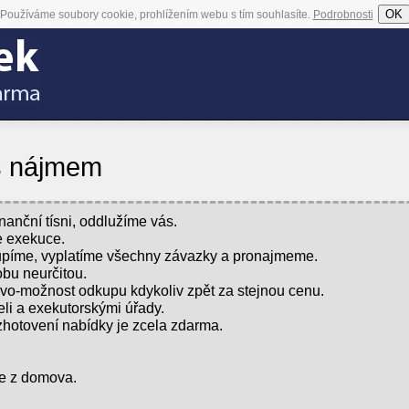
OK
Používáme soubory cookie, prohlížením webu s tím souhlasíte.
Podrobnosti
s nájmem
nční tísni, oddlužíme vás.
e exekuce.
upíme, vyplatíme všechny závazky a pronajmeme.
bu neurčitou.
vo-možnost odkupu kdykoliv zpět za stejnou cenu.
li a exekutorskými úřady.
zhotovení nabídky je zcela zdarma.
te z domova.