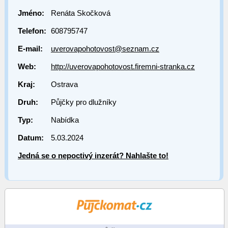
Jméno:
Renáta Skočková
Telefon:
608795747
E-mail:
uverovapohotovost@seznam.cz
Web:
http://uverovapohotovost.firemni-stranka.cz
Kraj:
Ostrava
Druh:
Půjčky pro dlužníky
Typ:
Nabídka
Datum:
5.03.2024
Jedná se o nepoctivý inzerát? Nahlašte to!