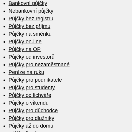
Bankovní půjčky
Nebankovní půjčky
Půjčky bez registru
Půjčky bez příjmu
Půjčky na směnku
Půjčky on-line
Půjčky na OP
Půjčky od investorů
Půjčky pro nezaměstnané
Peníze na ruku
Půjčky pro podnikatele
Půjčky pro studenty
Půjčky od lichváře
Půjčky o víkendu
Půjčky pro důchodce
Půjčky pro dlužníky
Půjčky až do domu