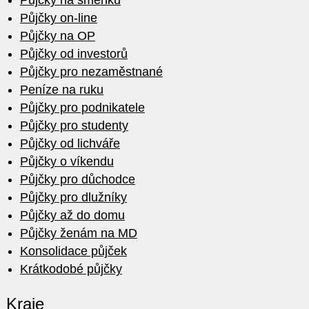
Půjčky na směnku
Půjčky on-line
Půjčky na OP
Půjčky od investorů
Půjčky pro nezaměstnané
Peníze na ruku
Půjčky pro podnikatele
Půjčky pro studenty
Půjčky od lichváře
Půjčky o víkendu
Půjčky pro důchodce
Půjčky pro dlužníky
Půjčky až do domu
Půjčky ženám na MD
Konsolidace půjček
Krátkodobé půjčky
Kraje