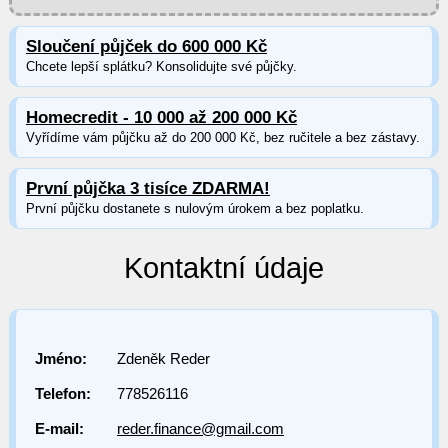
Sloučení půjček do 600 000 Kč
Chcete lepší splátku? Konsolidujte své půjčky.
Homecredit - 10 000 až 200 000 Kč
Vyřídíme vám půjčku až do 200 000 Kč, bez ručitele a bez zástavy.
První půjčka 3 tisíce ZDARMA!
První půjčku dostanete s nulovým úrokem a bez poplatku.
Kontaktní údaje
Jméno:
Zdeněk Reder
Telefon:
778526116
E-mail:
reder.finance@gmail.com