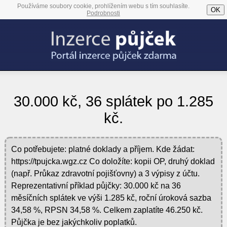
Používáme soubory cookie, prohlížením webu s tím souhlasíte.
OK
Podrobnosti
30.000 kč, 36 splátek po 1.285
kč.
Co potřebujete: platné doklady a příjem. Kde žádat:
https://tpujcka.wgz.cz Co doložíte: kopii OP, druhý doklad
(např. Průkaz zdravotní pojišťovny) a 3 výpisy z účtu.
Reprezentativní příklad půjčky: 30.000 kč na 36
měsíčních splátek ve výši 1.285 kč, roční úroková sazba
34,58 %, RPSN 34,58 %. Celkem zaplatíte 46.250 kč.
Půjčka je bez jakýchkoliv poplatků.