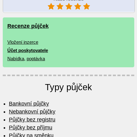
Recenze půjček
Vložení inzerce
Účet poskytovatele
Nabídka
,
poptávka
Typy půjček
Bankovní půjčky
Nebankovní půjčky
Půjčky bez registru
Půjčky bez příjmu
Půjčky na směnku