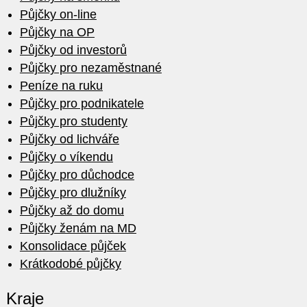
Půjčky on-line
Půjčky na OP
Půjčky od investorů
Půjčky pro nezaměstnané
Peníze na ruku
Půjčky pro podnikatele
Půjčky pro studenty
Půjčky od lichváře
Půjčky o víkendu
Půjčky pro důchodce
Půjčky pro dlužníky
Půjčky až do domu
Půjčky ženám na MD
Konsolidace půjček
Krátkodobé půjčky
Kraje