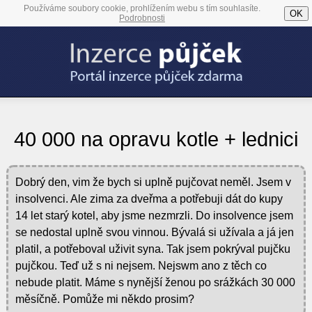
Používáme soubory cookie, prohlížením webu s tím souhlasíte.
OK
Podrobnosti
40 000 na opravu kotle + lednici
Dobrý den, vim že bych si uplně pujčovat neměl. Jsem v
insolvenci. Ale zima za dveřma a potřebuji dát do kupy
14 let starý kotel, aby jsme nezmrzli. Do insolvence jsem
se nedostal uplně svou vinnou. Bývalá si užívala a já jen
platil, a potřeboval uživit syna. Tak jsem pokrýval pujčku
pujčkou. Teď už s ni nejsem. Nejswm ano z těch co
nebude platit. Máme s nynější ženou po srážkách 30 000
měsíčně. Pomůže mi někdo prosim?