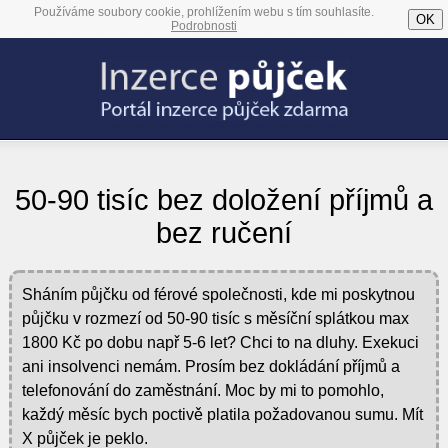
Používáme soubory cookie, prohlížením webu s tím souhlasíte.
OK
Podrobnosti
50-90 tisíc bez doložení příjmů a
bez ručení
Sháním půjčku od férové společnosti, kde mi poskytnou
půjčku v rozmezí od 50-90 tisíc s měsíční splátkou max
1800 Kč po dobu např 5-6 let? Chci to na dluhy. Exekuci
ani insolvenci nemám. Prosím bez dokládání příjmů a
telefonování do zaměstnání. Moc by mi to pomohlo,
každý měsíc bych poctivě platila požadovanou sumu. Mít
X půjček je peklo.