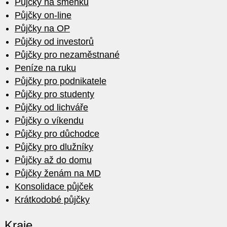
Půjčky na směnku
Půjčky on-line
Půjčky na OP
Půjčky od investorů
Půjčky pro nezaměstnané
Peníze na ruku
Půjčky pro podnikatele
Půjčky pro studenty
Půjčky od lichváře
Půjčky o víkendu
Půjčky pro důchodce
Půjčky pro dlužníky
Půjčky až do domu
Půjčky ženám na MD
Konsolidace půjček
Krátkodobé půjčky
Kraje