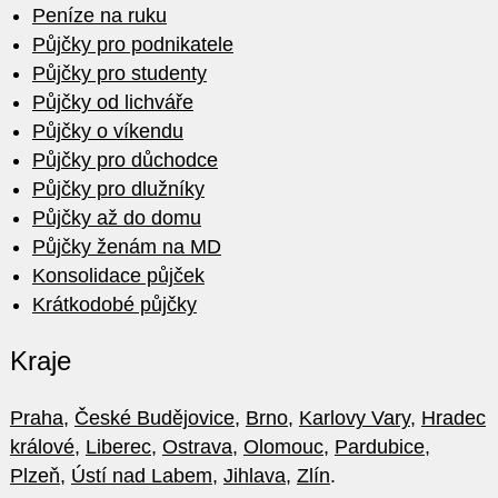
Peníze na ruku
Půjčky pro podnikatele
Půjčky pro studenty
Půjčky od lichváře
Půjčky o víkendu
Půjčky pro důchodce
Půjčky pro dlužníky
Půjčky až do domu
Půjčky ženám na MD
Konsolidace půjček
Krátkodobé půjčky
Kraje
Praha
,
České Budějovice
,
Brno
,
Karlovy Vary
,
Hradec
králové
,
Liberec
,
Ostrava
,
Olomouc
,
Pardubice
,
Plzeň
,
Ústí nad Labem
,
Jihlava
,
Zlín
.