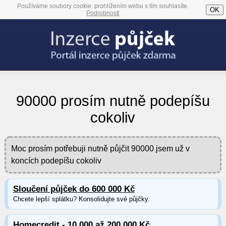
Používáme soubory cookie, prohlížením webu s tím souhlasíte.
OK
Podrobnosti
90000 prosím nutně podepíšu
cokoliv
Moc prosím potřebuji nutně půjčit 90000 jsem už v
koncích podepíšu cokoliv
Sloučení půjček do 600 000 Kč
Chcete lepší splátku? Konsolidujte své půjčky.
Homecredit - 10 000 až 200 000 Kč