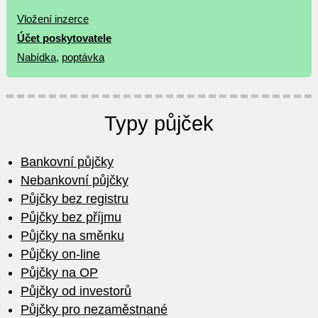
Vložení inzerce
Účet poskytovatele
Nabídka
,
poptávka
Typy půjček
Bankovní půjčky
Nebankovní půjčky
Půjčky bez registru
Půjčky bez příjmu
Půjčky na směnku
Půjčky on-line
Půjčky na OP
Půjčky od investorů
Půjčky pro nezaměstnané