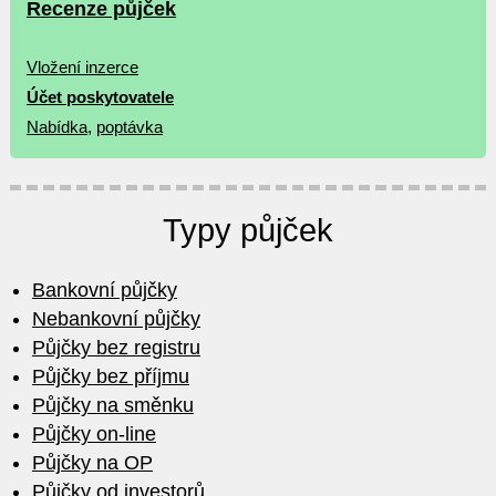
Recenze půjček
Vložení inzerce
Účet poskytovatele
Nabídka
,
poptávka
Typy půjček
Bankovní půjčky
Nebankovní půjčky
Půjčky bez registru
Půjčky bez příjmu
Půjčky na směnku
Půjčky on-line
Půjčky na OP
Půjčky od investorů