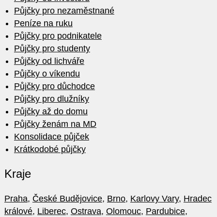
Půjčky pro nezaměstnané
Peníze na ruku
Půjčky pro podnikatele
Půjčky pro studenty
Půjčky od lichváře
Půjčky o víkendu
Půjčky pro důchodce
Půjčky pro dlužníky
Půjčky až do domu
Půjčky ženám na MD
Konsolidace půjček
Krátkodobé půjčky
Kraje
Praha
,
České Budějovice
,
Brno
,
Karlovy Vary
,
Hradec
králové
,
Liberec
,
Ostrava
,
Olomouc
,
Pardubice
,