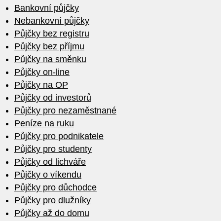
Bankovní půjčky
Nebankovní půjčky
Půjčky bez registru
Půjčky bez příjmu
Půjčky na směnku
Půjčky on-line
Půjčky na OP
Půjčky od investorů
Půjčky pro nezaměstnané
Peníze na ruku
Půjčky pro podnikatele
Půjčky pro studenty
Půjčky od lichváře
Půjčky o víkendu
Půjčky pro důchodce
Půjčky pro dlužníky
Půjčky až do domu