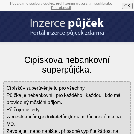
Používáme soubory cookie, prohlížením webu s tím souhlasíte.
OK
Podrobnosti
Cipískova nebankovní
superpůjčka.
Cipískův superúvěr je tu pro všechny.
Půjčka je nebankovní , pro každého i každou , kdo má
pravidelný měsíční příjem.
Půjčujeme tedy
zaměstnancům,podnikatelům,firmám,důchodcům a na
MD.
Zavolejte , nebo napište , případně vyplňte žádost na