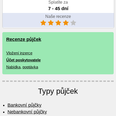
Splatíte za
7 - 45 dní
Naše recenze
Recenze půjček
Vložení inzerce
Účet poskytovatele
Nabídka
,
poptávka
Typy půjček
Bankovní půjčky
Nebankovní půjčky