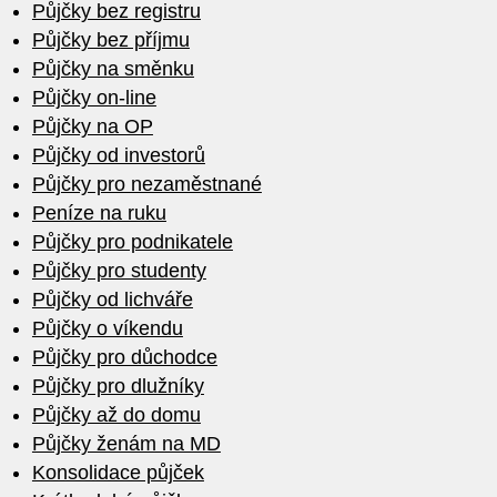
Půjčky bez registru
Půjčky bez příjmu
Půjčky na směnku
Půjčky on-line
Půjčky na OP
Půjčky od investorů
Půjčky pro nezaměstnané
Peníze na ruku
Půjčky pro podnikatele
Půjčky pro studenty
Půjčky od lichváře
Půjčky o víkendu
Půjčky pro důchodce
Půjčky pro dlužníky
Půjčky až do domu
Půjčky ženám na MD
Konsolidace půjček