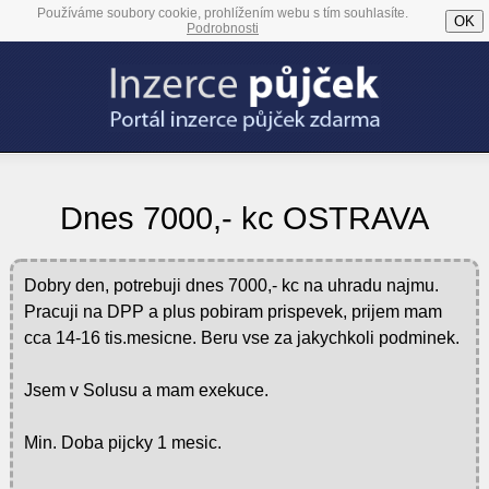
Používáme soubory cookie, prohlížením webu s tím souhlasíte.
OK
Podrobnosti
Dnes 7000,- kc OSTRAVA
Dobry den, potrebuji dnes 7000,- kc na uhradu najmu.
Pracuji na DPP a plus pobiram prispevek, prijem mam
cca 14-16 tis.mesicne. Beru vse za jakychkoli podminek.
Jsem v Solusu a mam exekuce.
Min. Doba pijcky 1 mesic.