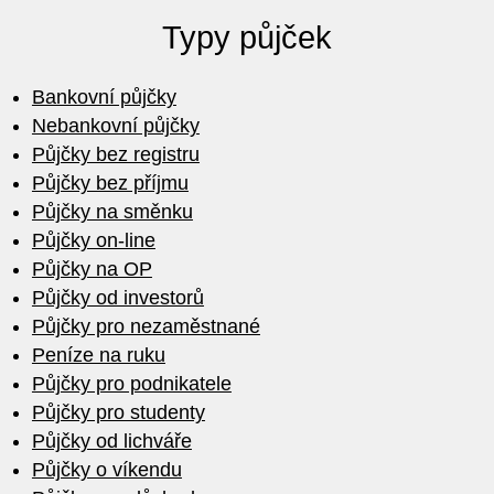
Typy půjček
Bankovní půjčky
Nebankovní půjčky
Půjčky bez registru
Půjčky bez příjmu
Půjčky na směnku
Půjčky on-line
Půjčky na OP
Půjčky od investorů
Půjčky pro nezaměstnané
Peníze na ruku
Půjčky pro podnikatele
Půjčky pro studenty
Půjčky od lichváře
Půjčky o víkendu