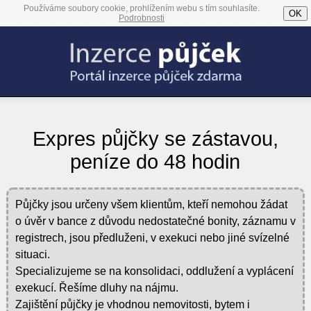
Používáme soubory cookie, prohlížením webu s tím souhlasíte.
OK
Podrobnosti
Expres půjčky se zástavou,
peníze do 48 hodin
Půjčky jsou určeny všem klientům, kteří nemohou žádat
o úvěr v bance z důvodu nedostatečné bonity, záznamu v
registrech, jsou předluženi, v exekuci nebo jiné svízelné
situaci.
Specializujeme se na konsolidaci, oddlužení a vyplácení
exekucí. Řešíme dluhy na nájmu.
Zajištění půjčky je vhodnou nemovitosti, bytem i