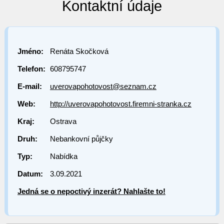
Kontaktní údaje
Jméno:
Renáta Skočková
Telefon:
608795747
E-mail:
uverovapohotovost@seznam.cz
Web:
http://uverovapohotovost.firemni-stranka.cz
Kraj:
Ostrava
Druh:
Nebankovní půjčky
Typ:
Nabídka
Datum:
3.09.2021
Jedná se o nepoctivý inzerát? Nahlašte to!