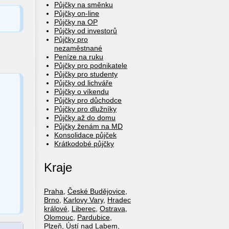
Půjčky na směnku
Půjčky on-line
Půjčky na OP
Půjčky od investorů
Půjčky pro
nezaměstnané
Peníze na ruku
Půjčky pro podnikatele
Půjčky pro studenty
Půjčky od lichváře
Půjčky o víkendu
Půjčky pro důchodce
Půjčky pro dlužníky
Půjčky až do domu
Půjčky ženám na MD
Konsolidace půjček
Krátkodobé půjčky
Kraje
Praha
,
České Budějovice
,
Brno
,
Karlovy Vary
,
Hradec
králové
,
Liberec
,
Ostrava
,
Olomouc
,
Pardubice
,
Plzeň
,
Ústí nad Labem
,