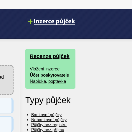
Recenze půjček
Vložení inzerce
Účet poskytovatele
ád
Nabídka
,
poptávka
Typy půjček
Bankovní půjčky
Nebankovní půjčky
Půjčky bez registru
Půjčky bez příjmu