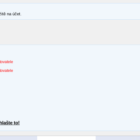
itě na účet.
tovatele
tovatele
lašte to!