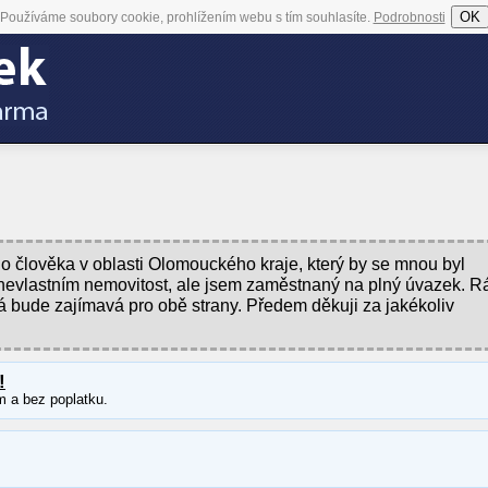
OK
Používáme soubory cookie, prohlížením webu s tím souhlasíte.
Podrobnosti
 člověka v oblasti Olomouckého kraje, který by se mnou byl
 nevlastním nemovitost, ale jsem zaměstnaný na plný úvazek. R
rá bude zajímavá pro obě strany. Předem děkuji za jakékoliv
!
m a bez poplatku.