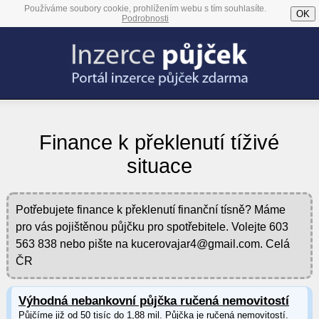
Používáme soubory cookie, prohlížením webu s tím souhlasíte.
OK
Podrobnosti
Finance k překlenutí tíživé
situace
Potřebujete finance k překlenutí finanční tísně? Máme
pro vás pojištěnou půjčku pro spotřebitele. Volejte 603
563 838 nebo pište na kucerovajar4@gmail.com. Celá
ČR
Výhodná nebankovní půjčka ručená nemovitostí
Půjčíme již od 50 tisíc do 1,88 mil. Půjčka je ručená nemovitostí.