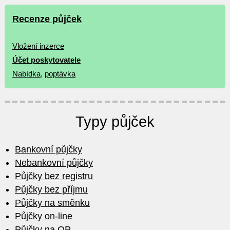
Recenze půjček
Vložení inzerce
Účet poskytovatele
Nabídka
,
poptávka
Typy půjček
Bankovní půjčky
Nebankovní půjčky
Půjčky bez registru
Půjčky bez příjmu
Půjčky na směnku
Půjčky on-line
Půjčky na OP