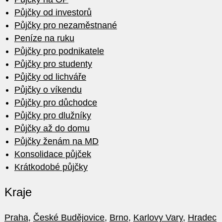
Půjčky od investorů
Půjčky pro nezaměstnané
Peníze na ruku
Půjčky pro podnikatele
Půjčky pro studenty
Půjčky od lichváře
Půjčky o víkendu
Půjčky pro důchodce
Půjčky pro dlužníky
Půjčky až do domu
Půjčky ženám na MD
Konsolidace půjček
Krátkodobé půjčky
Kraje
Praha
,
České Budějovice
,
Brno
,
Karlovy Vary
,
Hradec