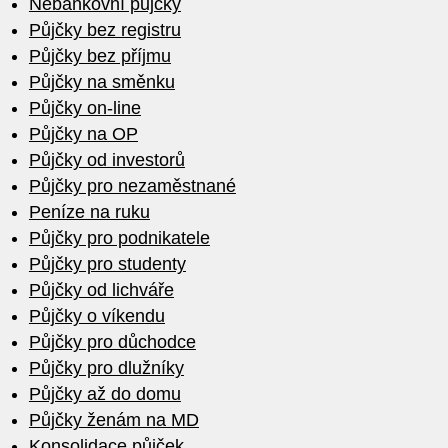
Nebankovní půjčky
Půjčky bez registru
Půjčky bez příjmu
Půjčky na směnku
Půjčky on-line
Půjčky na OP
Půjčky od investorů
Půjčky pro nezaměstnané
Peníze na ruku
Půjčky pro podnikatele
Půjčky pro studenty
Půjčky od lichváře
Půjčky o víkendu
Půjčky pro důchodce
Půjčky pro dlužníky
Půjčky až do domu
Půjčky ženám na MD
Konsolidace půjček