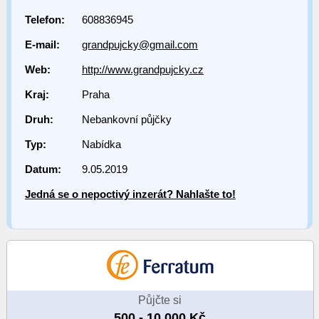
Telefon:
608836945
E-mail:
grandpujcky@gmail.com
Web:
http://www.grandpujcky.cz
Kraj:
Praha
Druh:
Nebankovní půjčky
Typ:
Nabídka
Datum:
9.05.2019
Jedná se o nepoctivý inzerát? Nahlašte to!
Půjčte si
500 - 10 000 Kč