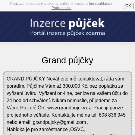
Používáme soubory cookie, prohlížením webu s tím souhlasíte.
OK
Podrobnosti
Grand půjčky
GRAND PŮJČKY Neváhejte mě kontaktovat, ráda vám
poradím. Půjčíme Vám až 300.000 Kč, bez poplatku za
vyřízení úvěru. Vyřízení on-line, peníze na vašem účtu do
24 hod od schválení. Nikam nemusíte, přijedeme za
Vámi. Po celé ČR. www.grandpujcky.cz. Pracuji pouze
pro jednoho věřitele. Kontaktujte mě na tel. 608 836 945
nebo email: grandpujcky@gmail.com ,
Nabídka je pro zaměstnance ,OSVČ,