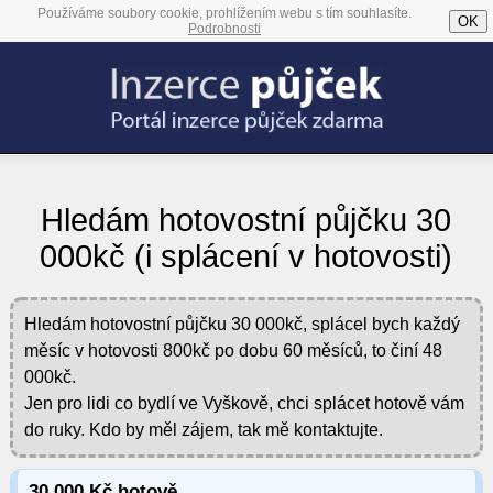
Používáme soubory cookie, prohlížením webu s tím souhlasíte.
OK
Podrobnosti
Hledám hotovostní půjčku 30
000kč (i splácení v hotovosti)
Hledám hotovostní půjčku 30 000kč, splácel bych každý
měsíc v hotovosti 800kč po dobu 60 měsíců, to činí 48
000kč.
Jen pro lidi co bydlí ve Vyškově, chci splácet hotově vám
do ruky. Kdo by měl zájem, tak mě kontaktujte.
30 000 Kč hotově