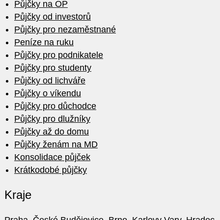
Půjčky na OP
Půjčky od investorů
Půjčky pro nezaměstnané
Peníze na ruku
Půjčky pro podnikatele
Půjčky pro studenty
Půjčky od lichváře
Půjčky o víkendu
Půjčky pro důchodce
Půjčky pro dlužníky
Půjčky až do domu
Půjčky ženám na MD
Konsolidace půjček
Krátkodobé půjčky
Kraje