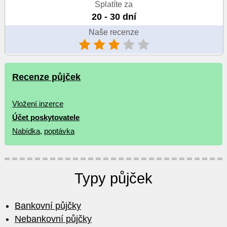
Splatíte za
20 - 30 dní
Naše recenze
Recenze půjček
Vložení inzerce
Účet poskytovatele
Nabídka
,
poptávka
Typy půjček
Bankovní půjčky
Nebankovní půjčky