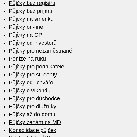
Půjčky bez registru
Půjčky bez příjmu
Půjčky na směnku
Půjčky on-line
Půjčky na OP
Půjčky od investorů
Půjčky pro nezaměstnané
Peníze na ruku
Půjčky pro podnikatele
Půjčky pro studenty
Půjčky od lichváře
Půjčky o víkendu
Půjčky pro důchodce
Půjčky pro dlužníky
Půjčky až do domu
Půjčky ženám na MD
Konsolidace půjček