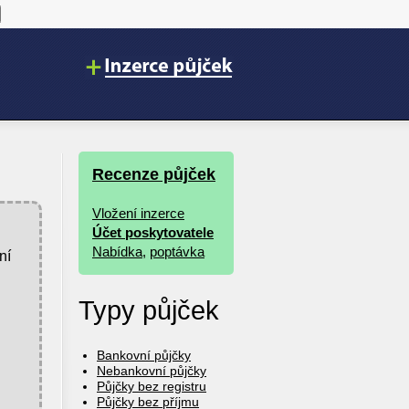
Recenze půjček
Vložení inzerce
Účet poskytovatele
Nabídka
,
poptávka
ní
Typy půjček
Bankovní půjčky
Nebankovní půjčky
Půjčky bez registru
Půjčky bez příjmu