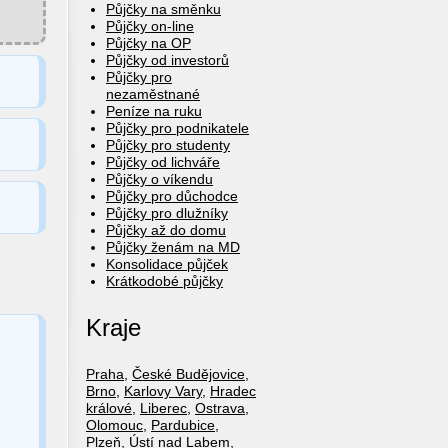
Půjčky na směnku
Půjčky on-line
Půjčky na OP
Půjčky od investorů
Půjčky pro
nezaměstnané
Peníze na ruku
Půjčky pro podnikatele
Půjčky pro studenty
Půjčky od lichváře
Půjčky o víkendu
Půjčky pro důchodce
Půjčky pro dlužníky
Půjčky až do domu
Půjčky ženám na MD
Konsolidace půjček
Krátkodobé půjčky
Kraje
Praha
,
České Budějovice
,
Brno
,
Karlovy Vary
,
Hradec
králové
,
Liberec
,
Ostrava
,
Olomouc
,
Pardubice
,
Plzeň
,
Ústí nad Labem
,