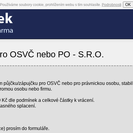
OK
Používáme soubory cookie, prohlížením webu s tím souhlasíte.
Podrobnosti
ro OSVČ nebo PO - S.R.O.
 půjčku/zápujčku pro OSVČ nebo pro právnickou osobu, stabil
romou osobu nebo firmu.
 Kč dle podmínek a celkové částky k vrácení.
časného splacení.
e) prosím do formuláře.