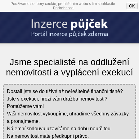
Používáme soubory cookie, prohlížením webu s tím souhlasíte.
OK
Podrobnosti
Jsme specialisté na oddlužení
nemovitosti a vyplácení exekucí
Dostali jste se do tíživé až neřešitelné finanční tísně?
Jste v exekuci, hrozí vám dražba nemovitosti?
Pomůžeme vám!
Vaši nemovitost vykoupíme, uhradíme všechny závazky
a pronajmeme.
Nájemní smlouvu uzavíráme na dobu neurčitou.
Na nemovitost máte předkupní právo.