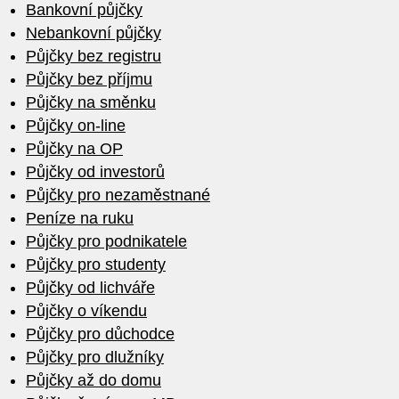
Bankovní půjčky
Nebankovní půjčky
Půjčky bez registru
Půjčky bez příjmu
Půjčky na směnku
Půjčky on-line
Půjčky na OP
Půjčky od investorů
Půjčky pro nezaměstnané
Peníze na ruku
Půjčky pro podnikatele
Půjčky pro studenty
Půjčky od lichváře
Půjčky o víkendu
Půjčky pro důchodce
Půjčky pro dlužníky
Půjčky až do domu