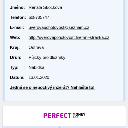
Jméno:
Renáta Skočková
Telefon:
608795747
E-mail:
uverovapohotovost@seznam.cz
Web:
http://uverovapohotovost.firemni-stranka.cz
Kraj:
Ostrava
Druh:
Půjčky pro dlužníky
Typ:
Nabídka
Datum:
13.01.2020
Jedná se o nepoctivý inzerát? Nahlašte to!