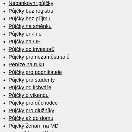
Nebankovní půjčky
Půjčky bez registru
Půjčky bez příjmu
Půjčky na směnku
Půjčky on-line
Půjčky na OP
Půjčky od investorů
Půjčky pro nezaměstnané
Peníze na ruku
Půjčky pro podnikatele
Půjčky pro studenty
Půjčky od lichváře
Půjčky o víkendu
Půjčky pro důchodce
Půjčky pro dlužníky
Půjčky až do domu
Půjčky ženám na MD