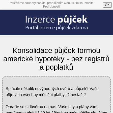
Používáme soubory cookie, prohlížením webu s tím souhlasíte.
OK
Podrobnosti
Konsolidace půjček formou
americké hypotéky - bez registrů
a poplatků
Splácíte několik nevýhodných úvěrů a půjček? Vaše
příjmy na všechny měsíční platby již nestačí?
Obraťte se s důvěrou na nás. Vaše sny a plány vám
pomáháme plnit již 29 let. Všechny vaše půjčky sloučíme