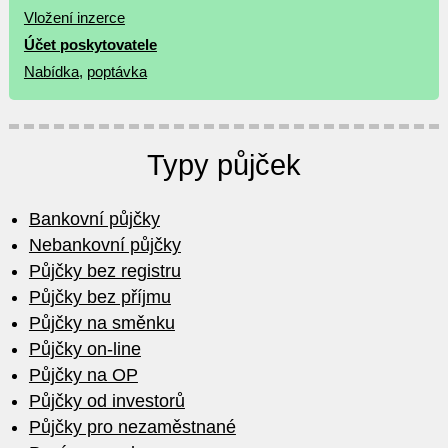
Vložení inzerce
Účet poskytovatele
Nabídka
,
poptávka
Typy půjček
Bankovní půjčky
Nebankovní půjčky
Půjčky bez registru
Půjčky bez příjmu
Půjčky na směnku
Půjčky on-line
Půjčky na OP
Půjčky od investorů
Půjčky pro nezaměstnané