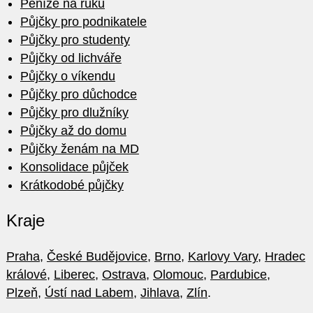
Peníze na ruku
Půjčky pro podnikatele
Půjčky pro studenty
Půjčky od lichváře
Půjčky o víkendu
Půjčky pro důchodce
Půjčky pro dlužníky
Půjčky až do domu
Půjčky ženám na MD
Konsolidace půjček
Krátkodobé půjčky
Kraje
Praha
,
České Budějovice
,
Brno
,
Karlovy Vary
,
Hradec
králové
,
Liberec
,
Ostrava
,
Olomouc
,
Pardubice
,
Plzeň
,
Ústí nad Labem
,
Jihlava
,
Zlín
.