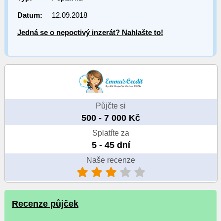
Datum:
12.09.2018
Jedná se o nepoctivý inzerát? Nahlašte to!
Půjčte si
500 - 7 000 Kč
Splatíte za
5 - 45 dní
Naše recenze
Recenze půjček