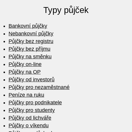
Typy půjček
Bankovní půjčky
Nebankovní půjčky
Půjčky bez registru
Půjčky bez příjmu
Půjčky na směnku
Půjčky on-line
Půjčky na OP
Půjčky od investorů
Půjčky pro nezaměstnané
Peníze na ruku
Půjčky pro podnikatele
Půjčky pro studenty
Půjčky od lichváře
Půjčky o víkendu