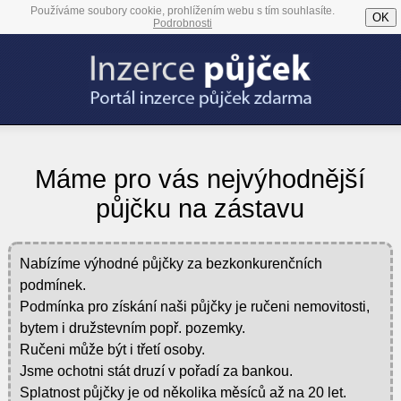
Používáme soubory cookie, prohlížením webu s tím souhlasíte.
OK
Podrobnosti
Máme pro vás nejvýhodnější
půjčku na zástavu
Nabízíme výhodné půjčky za bezkonkurenčních
podmínek.
Podmínka pro získání naši půjčky je ručeni nemovitosti,
bytem i družstevním popř. pozemky.
Ručeni může být i třetí osoby.
Jsme ochotni stát druzí v pořadí za bankou.
Splatnost půjčky je od několika měsíců až na 20 let.