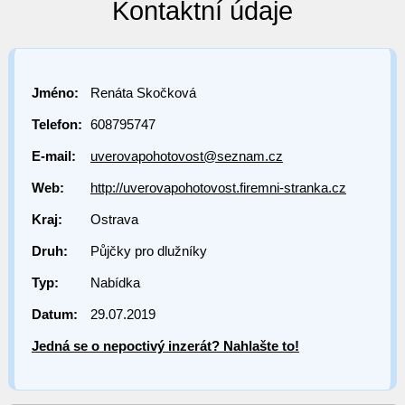
Kontaktní údaje
Jméno:
Renáta Skočková
Telefon:
608795747
E-mail:
uverovapohotovost@seznam.cz
Web:
http://uverovapohotovost.firemni-stranka.cz
Kraj:
Ostrava
Druh:
Půjčky pro dlužníky
Typ:
Nabídka
Datum:
29.07.2019
Jedná se o nepoctivý inzerát? Nahlašte to!