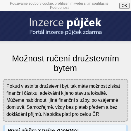
Používáme soubory cookie, prohlížením webu s tím souhlasíte.
OK
Podrobnosti
Možnost ručení družstevním
bytem
Pokud vlastníte družstevní byt, tak máte možnost získat
finanční částku, adekvátní k jeho stavu a lokalitě.
Můžeme nabídnout i jiné finanční služby, po vzájemné
domluvě. Samozřejmě, vždy bez plateb předem a bez
dokládání příjmů. Nabídka platí pro celou ČR.
První půjčka 3 tisíce ZDARMA!