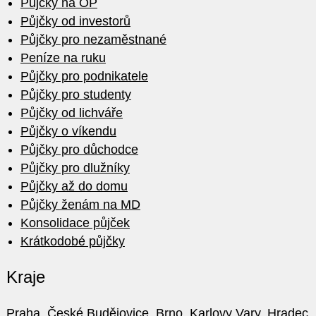
Půjčky na OP
Půjčky od investorů
Půjčky pro nezaměstnané
Peníze na ruku
Půjčky pro podnikatele
Půjčky pro studenty
Půjčky od lichváře
Půjčky o víkendu
Půjčky pro důchodce
Půjčky pro dlužníky
Půjčky až do domu
Půjčky ženám na MD
Konsolidace půjček
Krátkodobé půjčky
Kraje
Praha
,
České Budějovice
,
Brno
,
Karlovy Vary
,
Hradec