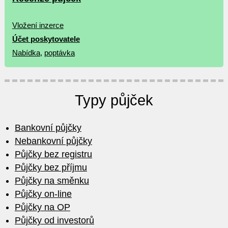
Vložení inzerce
Účet poskytovatele
Nabídka
,
poptávka
Typy půjček
Bankovní půjčky
Nebankovní půjčky
Půjčky bez registru
Půjčky bez příjmu
Půjčky na směnku
Půjčky on-line
Půjčky na OP
Půjčky od investorů