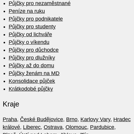
Půjčky pro nezaměstnané
Peníze na ruku
Půjčky pro podnikatele
Půjčky pro studenty
Půjčky od lichváře
Půjčky o víkendu
Půjčky pro důchodce
Půjčky pro dlužníky
Půjčky až do domu
Půjčky ženám na MD
Konsolidace půjček
Krátkodobé půjčky
Kraje
Praha
,
České Budějovice
,
Brno
,
Karlovy Vary
,
Hradec
králové
,
Liberec
,
Ostrava
,
Olomouc
,
Pardubice
,