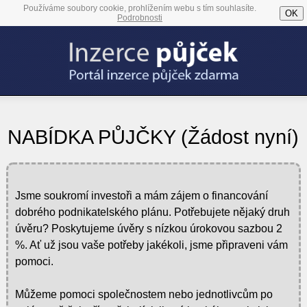
Používáme soubory cookie, prohlížením webu s tím souhlasíte.
OK
Podrobnosti
NABÍDKA PŮJČKY (Žádost nyní)
Jsme soukromí investoři a mám zájem o financování
dobrého podnikatelského plánu. Potřebujete nějaký druh
úvěru? Poskytujeme úvěry s nízkou úrokovou sazbou 2
%. Ať už jsou vaše potřeby jakékoli, jsme připraveni vám
pomoci.
Můžeme pomoci společnostem nebo jednotlivcům po