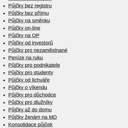
Půjčky bez registru
Půjčky bez příjmu
Půjčky na směnku
Půjčky on-line
Půjčky na OP
Půjčky od investorů
Půjčky pro nezaměstnané
Peníze na ruku
Půjčky pro podnikatele
Půjčky pro studenty
Půjčky od lichváře
Půjčky o víkendu
Půjčky pro důchodce
Půjčky pro dlužníky
Půjčky až do domu
Půjčky ženám na MD
Konsolidace půjček