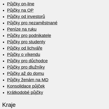
Půjčky on-line
Půjčky na OP
Půjčky od investorů
Půjčky pro nezaměstnané
Peníze na ruku
Půjčky pro podnikatele
Půjčky pro studenty
Půjčky od lichváře
Půjčky o víkendu
Půjčky pro důchodce
Půjčky pro dlužníky
Půjčky až do domu
Půjčky ženám na MD
Konsolidace půjček
Krátkodobé půjčky
Kraje