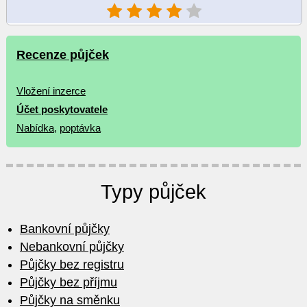
Recenze půjček
Vložení inzerce
Účet poskytovatele
Nabídka
,
poptávka
Typy půjček
Bankovní půjčky
Nebankovní půjčky
Půjčky bez registru
Půjčky bez příjmu
Půjčky na směnku