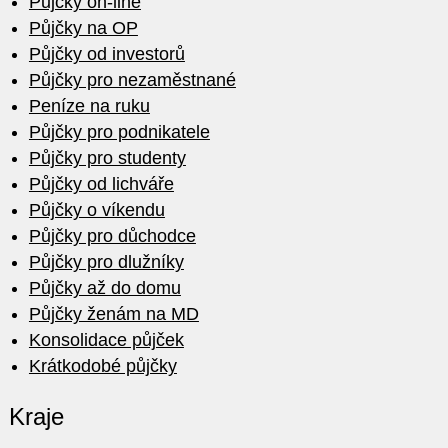
Půjčky on-line
Půjčky na OP
Půjčky od investorů
Půjčky pro nezaměstnané
Peníze na ruku
Půjčky pro podnikatele
Půjčky pro studenty
Půjčky od lichváře
Půjčky o víkendu
Půjčky pro důchodce
Půjčky pro dlužníky
Půjčky až do domu
Půjčky ženám na MD
Konsolidace půjček
Krátkodobé půjčky
Kraje