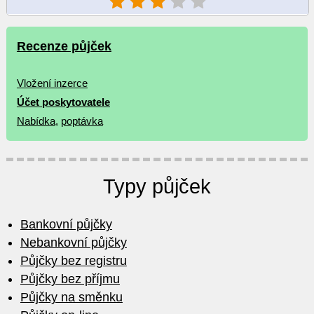
Recenze půjček
Vložení inzerce
Účet poskytovatele
Nabídka
,
poptávka
Typy půjček
Bankovní půjčky
Nebankovní půjčky
Půjčky bez registru
Půjčky bez příjmu
Půjčky na směnku