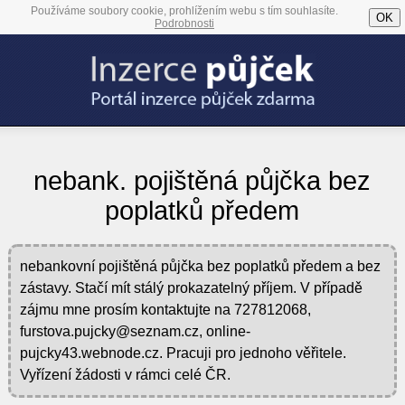
Používáme soubory cookie, prohlížením webu s tím souhlasíte.
OK
Podrobnosti
nebank. pojištěná půjčka bez
poplatků předem
nebankovní pojištěná půjčka bez poplatků předem a bez
zástavy. Stačí mít stálý prokazatelný příjem. V případě
zájmu mne prosím kontaktujte na 727812068,
furstova.pujcky@seznam.cz, online-
pujcky43.webnode.cz. Pracuji pro jednoho věřitele.
Vyřízení žádosti v rámci celé ČR.