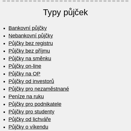
Typy půjček
Bankovní půjčky
Nebankovní půjčky
Půjčky bez registru
Půjčky bez příjmu
Půjčky na směnku
Půjčky on-line
Půjčky na OP
Půjčky od investorů
Půjčky pro nezaměstnané
Peníze na ruku
Půjčky pro podnikatele
Půjčky pro studenty
Půjčky od lichváře
Půjčky o víkendu