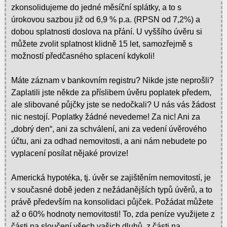
zkonsolidujeme do jedné měsíční splátky, a to s
úrokovou sazbou již od 6,9 % p.a. (RPSN od 7,2%) a
dobou splatnosti doslova na přání. U vyššího úvěru si
můžete zvolit splatnost klidně 15 let, samozřejmě s
možností předčasného splacení kdykoli!
Máte záznam v bankovním registru? Nikde jste neprošli?
Zaplatili jste někde za příslibem úvěru poplatek předem,
ale slibované půjčky jste se nedočkali? U nás vás žádost
nic nestojí. Poplatky žádné nevedeme! Za nic! Ani za
„dobrý den“, ani za schválení, ani za vedení úvěrového
účtu, ani za odhad nemovitosti, a ani nám nebudete po
vyplacení posílat nějaké provize!
Americká hypotéka, tj. úvěr se zajištěním nemovitostí, je
v současné době jeden z nežádanějších typů úvěrů, a to
právě především na konsolidaci půjček. Požádat můžete
až o 60% hodnoty nemovitosti! To, zda peníze využijete z
části na sloučení všech vašich dluhů, z části na