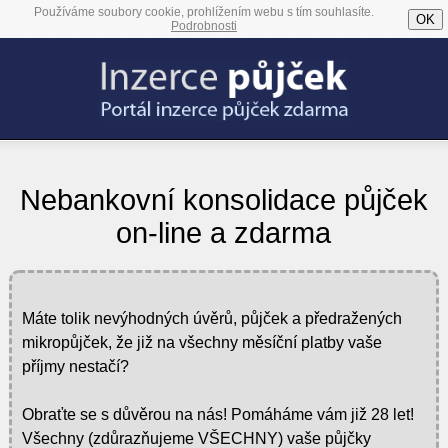
Používáme soubory cookie, prohlížením webu s tím souhlasíte.
OK
Podrobnosti
Nebankovní konsolidace půjček
on-line a zdarma
Máte tolik nevýhodných úvěrů, půjček a předražených
mikropůjček, že již na všechny měsíční platby vaše
příjmy nestačí?
Obraťte se s důvěrou na nás! Pomáháme vám již 28 let!
Všechny (zdůrazňujeme VŠECHNY) vaše půjčky