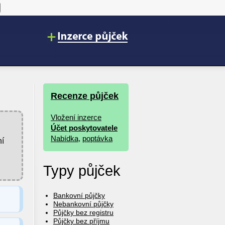
Recenze půjček
Vložení inzerce
Účet poskytovatele
Nabídka
,
poptávka
ní
Typy půjček
Bankovní půjčky
Nebankovní půjčky
Půjčky bez registru
Půjčky bez příjmu