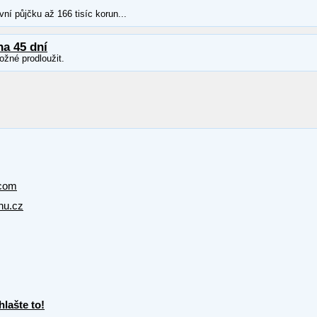
ní půjčku až 166 tisíc korun...
na 45 dní
ožné prodloužit.
com
hu.cz
lašte to!