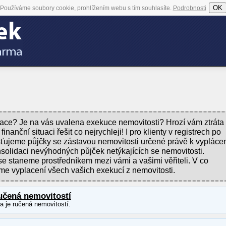
OK
Používáme soubory cookie, prohlížením webu s tím souhlasíte.
Podrobnosti
situace? Je na vás uvalena exekuce nemovitosti? Hrozí vám ztráta
nanční situaci řešit co nejrychleji! I pro klienty v registrech po
ujeme půjčky se zástavou nemovitosti určené právě k vypláce
nsolidaci nevýhodných půjček netýkajících se nemovitosti.
se staneme prostředníkem mezi vámi a vašimi věřiteli. V co
me vyplacení všech vašich exekucí z nemovitosti.
učená nemovitostí
ka je ručená nemovitostí.