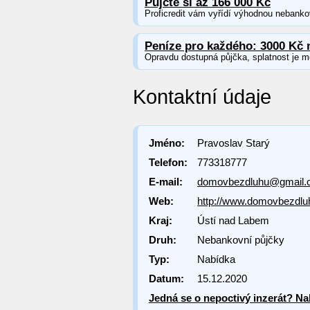
Půjčte si až 166 000 Kč
Proficredit vám vyřídí výhodnou nebankov
Peníze pro každého: 3000 Kč 
Opravdu dostupná půjčka, splatnost je m
Kontaktní údaje
Jméno:
Pravoslav Starý
Telefon:
773318777
E-mail:
domovbezdluhu@gmail.
Web:
http://www.domovbezdlu
Kraj:
Ústí nad Labem
Druh:
Nebankovní půjčky
Typ:
Nabídka
Datum:
15.12.2020
Jedná se o nepoctivý inzerát? Nah