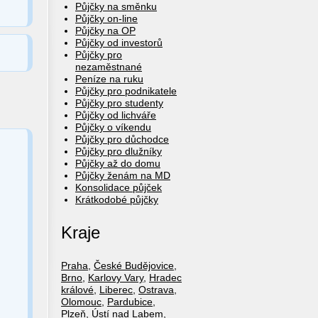
Půjčky na směnku
Půjčky on-line
Půjčky na OP
Půjčky od investorů
Půjčky pro
nezaměstnané
Peníze na ruku
Půjčky pro podnikatele
Půjčky pro studenty
Půjčky od lichváře
Půjčky o víkendu
Půjčky pro důchodce
Půjčky pro dlužníky
Půjčky až do domu
Půjčky ženám na MD
Konsolidace půjček
Krátkodobé půjčky
Kraje
Praha
,
České Budějovice
,
Brno
,
Karlovy Vary
,
Hradec
králové
,
Liberec
,
Ostrava
,
Olomouc
,
Pardubice
,
Plzeň
,
Ústí nad Labem
,