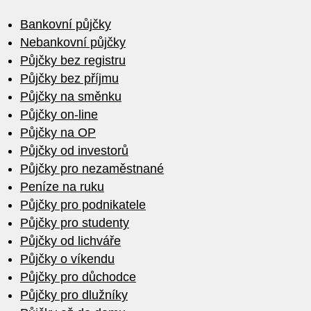
Bankovní půjčky
Nebankovní půjčky
Půjčky bez registru
Půjčky bez příjmu
Půjčky na směnku
Půjčky on-line
Půjčky na OP
Půjčky od investorů
Půjčky pro nezaměstnané
Peníze na ruku
Půjčky pro podnikatele
Půjčky pro studenty
Půjčky od lichváře
Půjčky o víkendu
Půjčky pro důchodce
Půjčky pro dlužníky