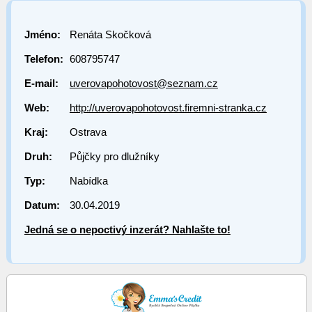
Jméno:
Renáta Skočková
Telefon:
608795747
E-mail:
uverovapohotovost@seznam.cz
Web:
http://uverovapohotovost.firemni-stranka.cz
Kraj:
Ostrava
Druh:
Půjčky pro dlužníky
Typ:
Nabídka
Datum:
30.04.2019
Jedná se o nepoctivý inzerát? Nahlašte to!