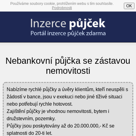
Používáme soubory cookie, prohlížením webu s tím souhlasíte.
OK
Podrobnosti
Nebankovní půjčka se zástavou
nemovitosti
Nabízíme rychlé půjčky a úvěry klientům, kteří neuspěli s
žádostí v bance, jsou v exekuci nebo jiné tíživé situaci
nebo potřebují rychle hotovost.
Zajištění půjčky je vhodnou nemovitosti, bytem i
družstevním, pozemky.
Půjčky jsou poskytovány až do 20.000.000,- Kč se
splatnosti do 20-ti let.