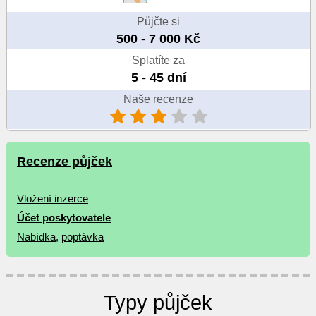
Půjčte si
500 - 7 000 Kč
Splatíte za
5 - 45 dní
Naše recenze
Recenze půjček
Vložení inzerce
Účet poskytovatele
Nabídka
,
poptávka
Typy půjček