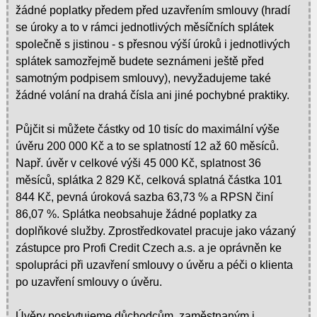
žádné poplatky předem před uzavřením smlouvy (hradí
se úroky a to v rámci jednotlivých měsíčních splátek
společně s jistinou - s přesnou výší úroků i jednotlivých
splátek samozřejmě budete seznámeni ještě před
samotným podpisem smlouvy), nevyžadujeme také
žádné volání na drahá čísla ani jiné pochybné praktiky.
Půjčit si můžete částky od 10 tisíc do maximální výše
úvěru 200 000 Kč a to se splatností 12 až 60 měsíců.
Např. úvěr v celkové výši 45 000 Kč, splatnost 36
měsíců, splátka 2 829 Kč, celková splatná částka 101
844 Kč, pevná úroková sazba 63,73 % a RPSN činí
86,07 %. Splátka neobsahuje žádné poplatky za
doplňkové služby. Zprostředkovatel pracuje jako vázaný
zástupce pro Profi Credit Czech a.s. a je oprávněn ke
spolupráci při uzavření smlouvy o úvěru a péči o klienta
po uzavření smlouvy o úvěru.
Úvěry poskytujeme důchodcům, zaměstnaným i