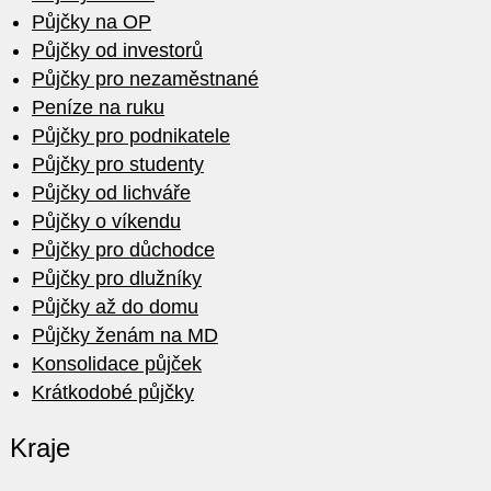
Půjčky na OP
Půjčky od investorů
Půjčky pro nezaměstnané
Peníze na ruku
Půjčky pro podnikatele
Půjčky pro studenty
Půjčky od lichváře
Půjčky o víkendu
Půjčky pro důchodce
Půjčky pro dlužníky
Půjčky až do domu
Půjčky ženám na MD
Konsolidace půjček
Krátkodobé půjčky
Kraje