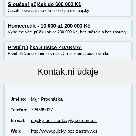
Sloučení půjček do 600 000 Kč
Chcete lepší splátku? Konsolidujte své půjčky.
Homecredit - 10 000 až 200 000 Kč
Vyřídíme vám půjčku až do 200 000 Kč, bez ručitele a bez zástavy.
První půjčka 3 tisíce ZDARMA!
První půjčku dostanete s nulovým úrokem a bez poplatku.
Kontaktní údaje
Jméno:
Mgr. Procházka
Telefon:
724589027
E-mail:
pujcky-bez-zastavy@seznam.cz
Web:
http://www.pujcky-bez-zastavy.cz