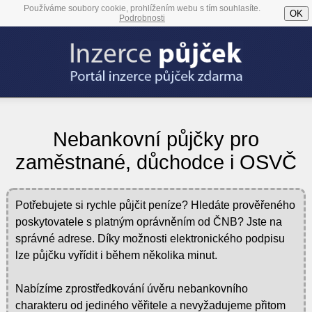
Používáme soubory cookie, prohlížením webu s tím souhlasíte.
OK
Podrobnosti
Nebankovní půjčky pro
zaměstnané, důchodce i OSVČ
Potřebujete si rychle půjčit peníze? Hledáte prověřeného
poskytovatele s platným oprávněním od ČNB? Jste na
správné adrese. Díky možnosti elektronického podpisu
lze půjčku vyřídit i během několika minut.
Nabízíme zprostředkování úvěru nebankovního
charakteru od jediného věřitele a nevyžadujeme přitom