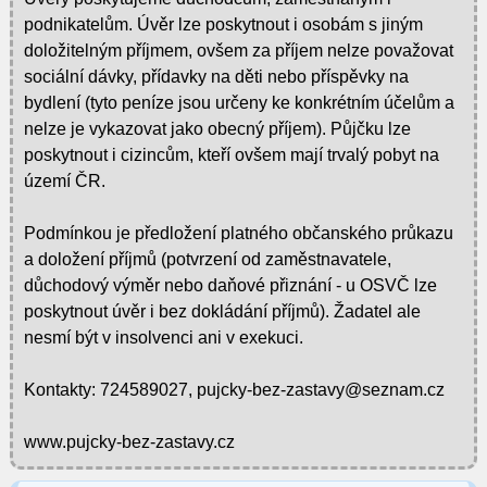
podnikatelům. Úvěr lze poskytnout i osobám s jiným
doložitelným příjmem, ovšem za příjem nelze považovat
sociální dávky, přídavky na děti nebo příspěvky na
bydlení (tyto peníze jsou určeny ke konkrétním účelům a
nelze je vykazovat jako obecný příjem). Půjčku lze
poskytnout i cizincům, kteří ovšem mají trvalý pobyt na
území ČR.
Podmínkou je předložení platného občanského průkazu
a doložení příjmů (potvrzení od zaměstnavatele,
důchodový výměr nebo daňové přiznání - u OSVČ lze
poskytnout úvěr i bez dokládání příjmů). Žadatel ale
nesmí být v insolvenci ani v exekuci.
Kontakty: 724589027, pujcky-bez-zastavy@seznam.cz
www.pujcky-bez-zastavy.cz