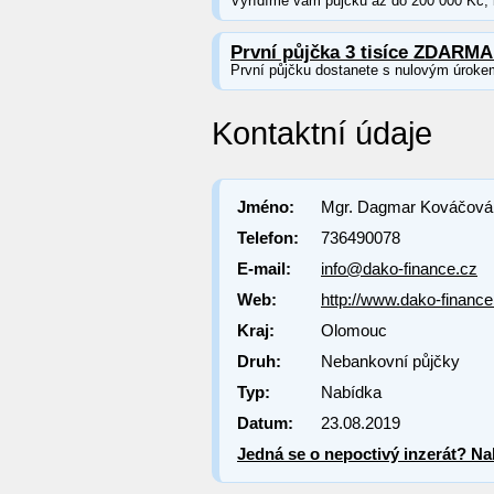
Vyřídíme vám půjčku až do 200 000 Kč, b
První půjčka 3 tisíce ZDARMA
První půjčku dostanete s nulovým úroke
Kontaktní údaje
Jméno:
Mgr. Dagmar Kováčová
Telefon:
736490078
E-mail:
info@dako-finance.cz
Web:
http://www.dako-finance
Kraj:
Olomouc
Druh:
Nebankovní půjčky
Typ:
Nabídka
Datum:
23.08.2019
Jedná se o nepoctivý inzerát? Nah