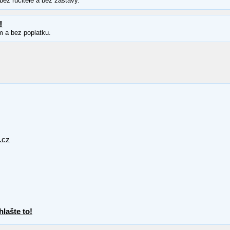
ez ručitele a bez zástavy.
!
m a bez poplatku.
.cz
lašte to!