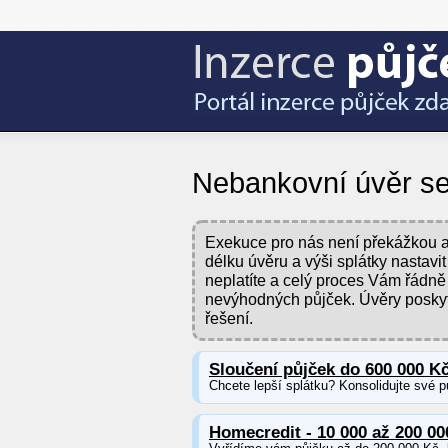
Nebankovní úvěr se
Exekuce pro nás není překážkou a 
délku úvěru a výši splátky nastav
neplatíte a celý proces Vám řádně
nevýhodných půjček. Úvěry posky
řešení.
Sloučení půjček do 600 000 K
Chcete lepší splátku? Konsolidujte své p
Homecredit - 10 000 až 200 00