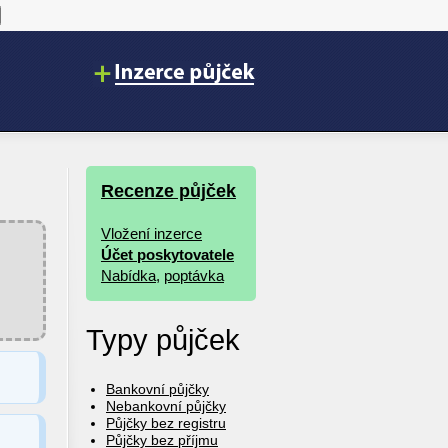
Recenze půjček
Vložení inzerce
Účet poskytovatele
Nabídka
,
poptávka
Typy půjček
Bankovní půjčky
Nebankovní půjčky
Půjčky bez registru
Půjčky bez příjmu