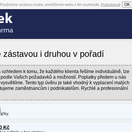
OK
Používáme soubory cookie, prohlížením webu s tím souhlasíte.
Podrobnosti
 zástavou i druhou v pořadí
vzhledem k tomu, že každého klienta řešíme individuálně, lze
it podle Vašich požadavků a možností. Poplatky předem u nás
 vysvětlíme. Tento typ úvěru je také vhodný k vyplacení malých
tujeme zaměstnancům i podnikatelům. Rychlé a profesionální
č
ůjčky.
0 Kč