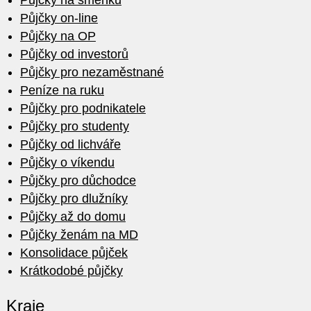
Půjčky na směnku
Půjčky on-line
Půjčky na OP
Půjčky od investorů
Půjčky pro nezaměstnané
Peníze na ruku
Půjčky pro podnikatele
Půjčky pro studenty
Půjčky od lichváře
Půjčky o víkendu
Půjčky pro důchodce
Půjčky pro dlužníky
Půjčky až do domu
Půjčky ženám na MD
Konsolidace půjček
Krátkodobé půjčky
Kraje