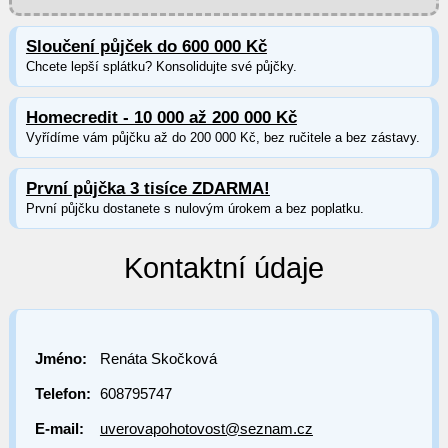
Sloučení půjček do 600 000 Kč
Chcete lepší splátku? Konsolidujte své půjčky.
Homecredit - 10 000 až 200 000 Kč
Vyřídíme vám půjčku až do 200 000 Kč, bez ručitele a bez zástavy.
První půjčka 3 tisíce ZDARMA!
První půjčku dostanete s nulovým úrokem a bez poplatku.
Kontaktní údaje
Jméno:
Renáta Skočková
Telefon:
608795747
E-mail:
uverovapohotovost@seznam.cz