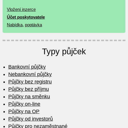
Vložení inzerce
Účet poskytovatele
Nabídka
,
poptávka
Typy půjček
Bankovní půjčky
Nebankovní půjčky
Půjčky bez registru
Půjčky bez příjmu
Půjčky na směnku
Půjčky on-line
Půjčky na OP
Půjčky od investorů
Půjčky pro nezaměstnané