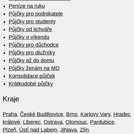
Peníze na ruku
Půjčky pro podnikatele
Půjčky pro studenty
Půjčky od lichváře
Půjčky o víkendu
Půjčky pro důchodce
Půjčky pro dlužníky
Půjčky až do domu
Půjčky ženám na MD
Konsolidace půjček
Krátkodobé půjčky
Kraje
Praha
,
České Budějovice
,
Brno
,
Karlovy Vary
,
Hradec
králové
,
Liberec
,
Ostrava
,
Olomouc
,
Pardubice
,
Plzeň
,
Ústí nad Labem
,
Jihlava
,
Zlín
.