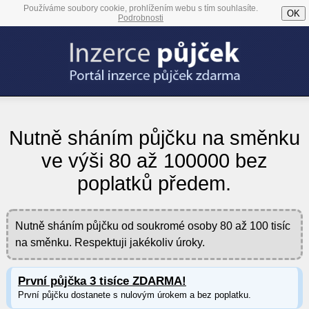
Používáme soubory cookie, prohlížením webu s tím souhlasíte.
OK
Podrobnosti
Nutně sháním půjčku na směnku
ve výši 80 až 100000 bez
poplatků předem.
Nutně sháním půjčku od soukromé osoby 80 až 100 tisíc
na směnku. Respektuji jakékoliv úroky.
První půjčka 3 tisíce ZDARMA!
První půjčku dostanete s nulovým úrokem a bez poplatku.