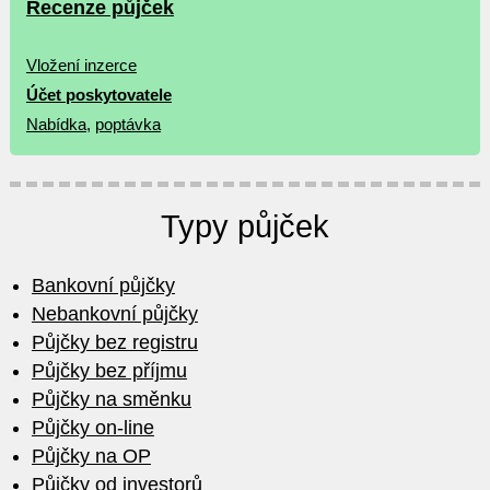
Recenze půjček
Vložení inzerce
Účet poskytovatele
Nabídka
,
poptávka
Typy půjček
Bankovní půjčky
Nebankovní půjčky
Půjčky bez registru
Půjčky bez příjmu
Půjčky na směnku
Půjčky on-line
Půjčky na OP
Půjčky od investorů