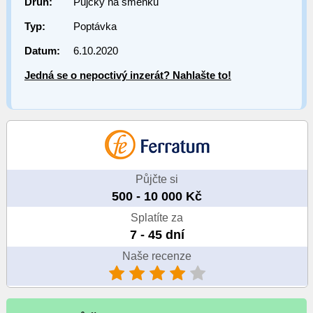
Druh:
Půjčky na směnku
Typ:
Poptávka
Datum:
6.10.2020
Jedná se o nepoctivý inzerát? Nahlašte to!
Půjčte si
500 - 10 000 Kč
Splatíte za
7 - 45 dní
Naše recenze