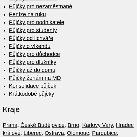
Půjčky pro nezaměstnané
Peníze na ruku
Půjčky pro podnikatele
Půjčky pro studenty
Půjčky od lichváře
Půjčky o víkendu
Půjčky pro důchodce
Půjčky pro dlužníky
Půjčky až do domu
Půjčky ženám na MD
Konsolidace půjček
Krátkodobé půjčky
Kraje
Praha
,
České Budějovice
,
Brno
,
Karlovy Vary
,
Hradec
králové
,
Liberec
,
Ostrava
,
Olomouc
,
Pardubice
,