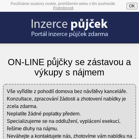
Používáme soubory cookie, prohlížením webu s tím souhlasíte.
OK
Podrobnosti
ON-LINE půjčky se zástavou a
výkupy s nájmem
Vše vyřídíte z pohodlí domova bez návštěvy kanceláře.
Konzultace, zpracování žádosti a zhotovení nabídky je
zcela zdarma.
Neplatíte žádné poplatky předem.
Specializujeme se na oddlužení, vyplácení exekucí,
řešíme dluhy na nájmu.
Neváhejte a kontaktujete nás, zhotovíme vám nabídku na