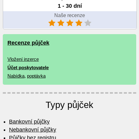
1 - 30 dní
Naše recenze
Recenze půjček
Vložení inzerce
Účet poskytovatele
Nabídka
,
poptávka
Typy půjček
Bankovní půjčky
Nebankovní půjčky
Půjčky bez registru