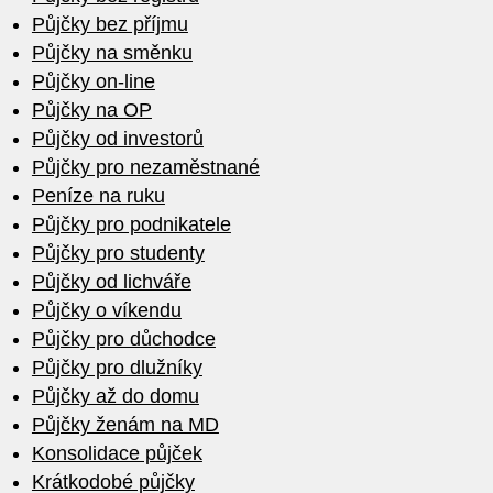
Půjčky bez příjmu
Půjčky na směnku
Půjčky on-line
Půjčky na OP
Půjčky od investorů
Půjčky pro nezaměstnané
Peníze na ruku
Půjčky pro podnikatele
Půjčky pro studenty
Půjčky od lichváře
Půjčky o víkendu
Půjčky pro důchodce
Půjčky pro dlužníky
Půjčky až do domu
Půjčky ženám na MD
Konsolidace půjček
Krátkodobé půjčky