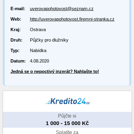
E-mail:
uverovapohotovost@seznam.cz
Web:
http://uverovapohotovost.firemni-stranka.cz
Kraj:
Ostrava
Druh:
Půjčky pro dlužníky
Typ:
Nabídka
Datum:
4.08.2020
Jedná se o nepoctivý inzerát? Nahlašte to!
Půjčte si
1 000 - 15 000 Kč
Splatíte za