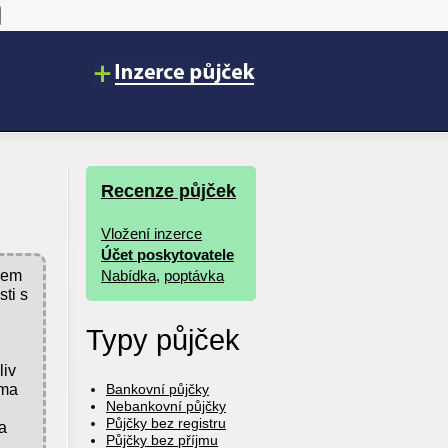
Recenze půjček
Vložení inzerce
Účet poskytovatele
dem
Nabídka
,
poptávka
ti s
Typy půjček
liv
rma
Bankovní půjčky
Nebankovní půjčky
Půjčky bez registru
a
Půjčky bez příjmu