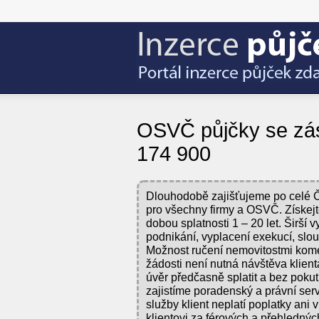
OSVČ půjčky se zá
174 900
Dlouhodobě zajišťujeme po celé ČR
pro všechny firmy a OSVČ. Získejt
dobou splatnosti 1 – 20 let. Širší 
podnikání, vyplacení exekucí, sl
Možnost ručení nemovitostmi kom
žádosti není nutná návštěva klient
úvěr předčasně splatit a bez pok
zajistíme poradenský a právní serv
služby klient neplatí poplatky ani
klientovi za férových a přehledn