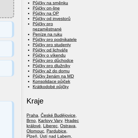
Půjčky na směnku
Půjčky on-line
Půjčky na OP
Půjčky od investorů
Půjčky pro
nezaměstnané
Peníze na ruku
Půjčky pro podnikatele
Půjčky pro studenty
Půjčky od lichváře
Půjčky o víkendu
Půjčky pro důchodce
Půjčky pro dlužníky
Půjčky až do domu
Půjčky ženám na MD
Konsolidace půjček
Krátkodobé půjčky
Kraje
Praha
,
České Budějovice
,
Brno
,
Karlovy Vary
,
Hradec
králové
,
Liberec
,
Ostrava
,
Olomouc
,
Pardubice
,
Plzeň
,
Ústí nad Labem
,