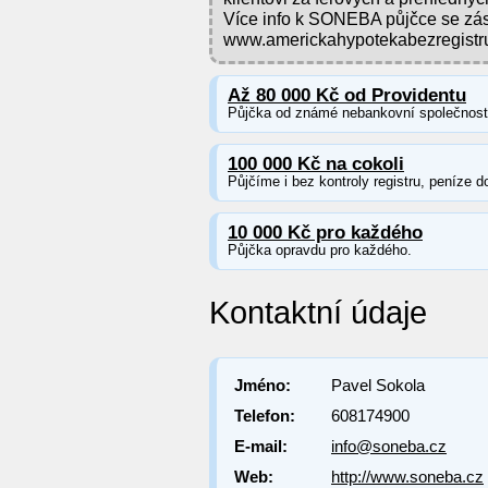
Více info k SONEBA půjčce se zás
www.americkahypotekabezregistru.
Až 80 000 Kč od Providentu
Půjčka od známé nebankovní společnosti 
100 000 Kč na cokoli
Půjčíme i bez kontroly registru, peníze d
10 000 Kč pro každého
Půjčka opravdu pro každého.
Kontaktní údaje
Jméno:
Pavel Sokola
Telefon:
608174900
E-mail:
info@soneba.cz
Web:
http://www.soneba.cz