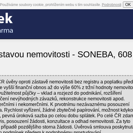
OK
Používáme soubory cookie, prohlížením webu s tím souhlasíte.
Podrobnosti
stavou nemovitosti - SONEBA, 608
 úvěry oproti zástavě nemovitosti bez registru a poplatku pře
e vyšší finanční obnos až do výše 60% z tržní hodnoty nemovitos
využitelnost půjčky – vklad a rozjezd do podnikání, rozšíření
oučení nevýhodných závazků, rekonstrukce nemovitosti apod.
erčními i nekomerčními. K prvotnímu nezávaznému posouzení
a. Rychlost vyřízení, žádné zbytečné papírování, možnost kdyko
ut, pevná úroková sazba po celou dobu splátek. Po celé ČR zda
is, posouzení žádosti, konzultace a odhad nemovitosti. Za tyto
 v případě pozdějšího storna žádosti. Úvěrová smlouva poskytnut
ých podmínek předem k podrobnému prostudování.