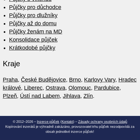
Půjčky pro důchodce
Půjčky pro dlužníky
Půjčky až do domu
Půjčky ženám na MD
Konsolidace půjček
Krátkodobé půjčky
Kraje
Praha
,
České Budějovice
,
Brno
,
Karlovy Vary
,
Hradec
králové
,
Liberec
,
Ostrava
,
Olomouc
,
Pardubice
,
Plzeň
,
Ústí nad Labem
,
Jihlava
,
Zlín
.
© 2012–2026 –
Inzerce půjček
(
Kontakt
) –
Zásady ochrany osobních údajů
Kopírování inzerátů je výhradně zakázáno, provozovatel trhu půjček nezodpovídá za
obsah jednotlivé inzerce půjček!