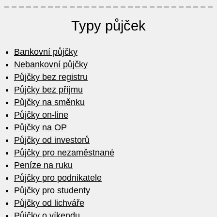
Typy půjček
Bankovní půjčky
Nebankovní půjčky
Půjčky bez registru
Půjčky bez příjmu
Půjčky na směnku
Půjčky on-line
Půjčky na OP
Půjčky od investorů
Půjčky pro nezaměstnané
Peníze na ruku
Půjčky pro podnikatele
Půjčky pro studenty
Půjčky od lichváře
Půjčky o víkendu