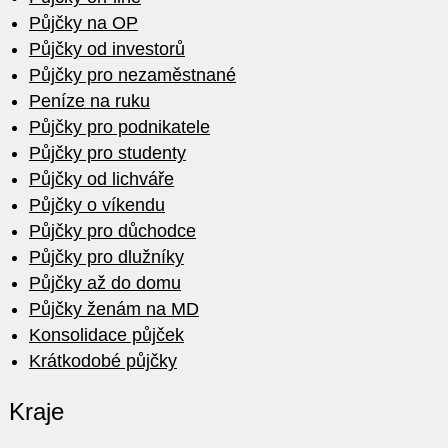
Půjčky na OP
Půjčky od investorů
Půjčky pro nezaměstnané
Peníze na ruku
Půjčky pro podnikatele
Půjčky pro studenty
Půjčky od lichváře
Půjčky o víkendu
Půjčky pro důchodce
Půjčky pro dlužníky
Půjčky až do domu
Půjčky ženám na MD
Konsolidace půjček
Krátkodobé půjčky
Kraje