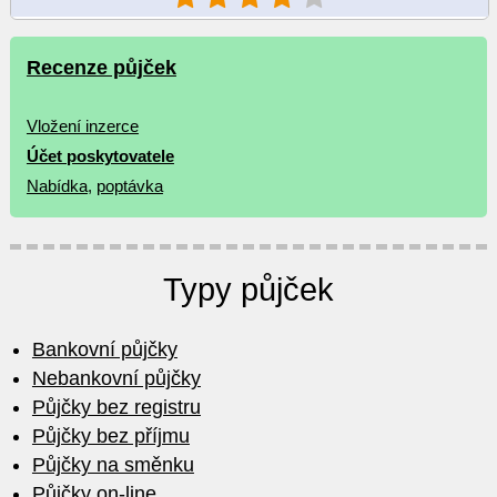
Recenze půjček
Vložení inzerce
Účet poskytovatele
Nabídka
,
poptávka
Typy půjček
Bankovní půjčky
Nebankovní půjčky
Půjčky bez registru
Půjčky bez příjmu
Půjčky na směnku
Půjčky on-line