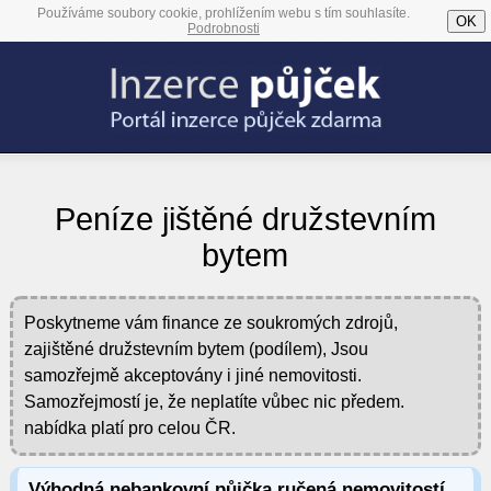
Používáme soubory cookie, prohlížením webu s tím souhlasíte.
OK
Podrobnosti
Peníze jištěné družstevním
bytem
Poskytneme vám finance ze soukromých zdrojů,
zajištěné družstevním bytem (podílem), Jsou
samozřejmě akceptovány i jiné nemovitosti.
Samozřejmostí je, že neplatíte vůbec nic předem.
nabídka platí pro celou ČR.
Výhodná nebankovní půjčka ručená nemovitostí