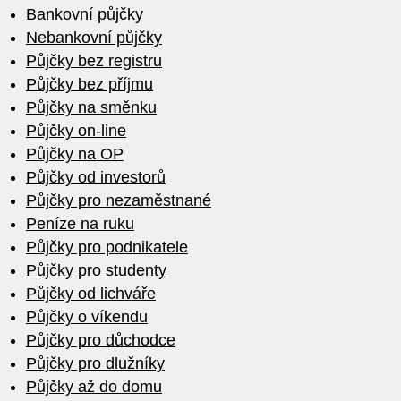
Bankovní půjčky
Nebankovní půjčky
Půjčky bez registru
Půjčky bez příjmu
Půjčky na směnku
Půjčky on-line
Půjčky na OP
Půjčky od investorů
Půjčky pro nezaměstnané
Peníze na ruku
Půjčky pro podnikatele
Půjčky pro studenty
Půjčky od lichváře
Půjčky o víkendu
Půjčky pro důchodce
Půjčky pro dlužníky
Půjčky až do domu