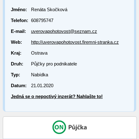
Jméno:
Renáta Skočková
Telefon:
608795747
E-mail:
uverovapohotovost@seznam.cz
Web:
http://uverovapohotovost.firemni-stranka.cz
Kraj:
Ostrava
Druh:
Půjčky pro podnikatele
Typ:
Nabídka
Datum:
21.01.2020
Jedná se o nepoctivý inzerát? Nahlašte to!