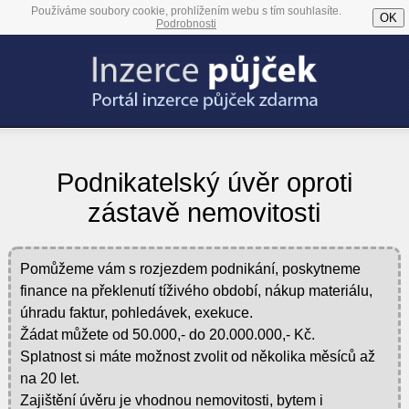
Používáme soubory cookie, prohlížením webu s tím souhlasíte.
OK
Podrobnosti
Podnikatelský úvěr oproti
zástavě nemovitosti
Pomůžeme vám s rozjezdem podnikání, poskytneme
finance na překlenutí tíživého období, nákup materiálu,
úhradu faktur, pohledávek, exekuce.
Žádat můžete od 50.000,- do 20.000.000,- Kč.
Splatnost si máte možnost zvolit od několika měsíců až
na 20 let.
Zajištění úvěru je vhodnou nemovitosti, bytem i