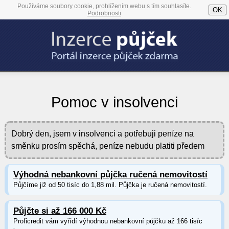
Používáme soubory cookie, prohlížením webu s tím souhlasíte.
OK
Podrobnosti
Pomoc v insolvenci
Dobrý den, jsem v insolvenci a potřebuji peníze na
směnku prosím spěchá, peníze nebudu platiti předem
Výhodná nebankovní půjčka ručená nemovitostí
Půjčíme již od 50 tisíc do 1,88 mil. Půjčka je ručená nemovitostí.
Půjčte si až 166 000 Kč
Proficredit vám vyřídí výhodnou nebankovní půjčku až 166 tisíc