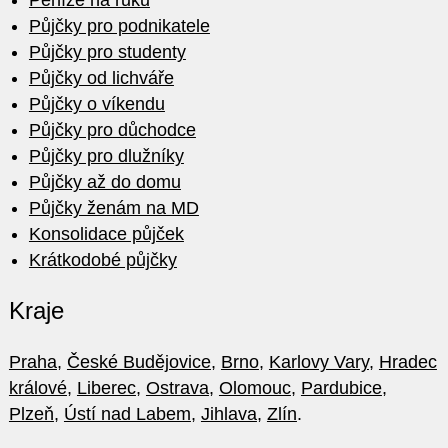
Peníze na ruku
Půjčky pro podnikatele
Půjčky pro studenty
Půjčky od lichváře
Půjčky o víkendu
Půjčky pro důchodce
Půjčky pro dlužníky
Půjčky až do domu
Půjčky ženám na MD
Konsolidace půjček
Krátkodobé půjčky
Kraje
Praha
,
České Budějovice
,
Brno
,
Karlovy Vary
,
Hradec
králové
,
Liberec
,
Ostrava
,
Olomouc
,
Pardubice
,
Plzeň
,
Ústí nad Labem
,
Jihlava
,
Zlín
.