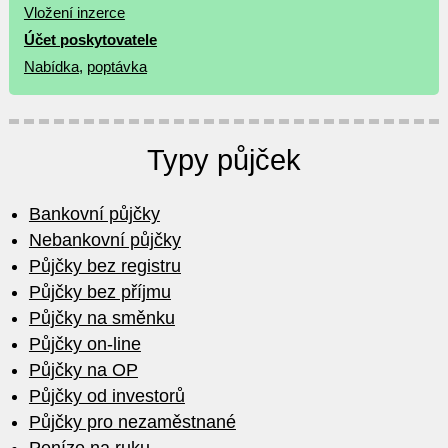
Vložení inzerce
Účet poskytovatele
Nabídka
,
poptávka
Typy půjček
Bankovní půjčky
Nebankovní půjčky
Půjčky bez registru
Půjčky bez příjmu
Půjčky na směnku
Půjčky on-line
Půjčky na OP
Půjčky od investorů
Půjčky pro nezaměstnané