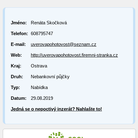
Jméno:
Renáta Skočková
Telefon:
608795747
E-mail:
uverovapohotovost@seznam.cz
Web:
http://uverovapohotovost.firemni-stranka.cz
Kraj:
Ostrava
Druh:
Nebankovní půjčky
Typ:
Nabídka
Datum:
29.08.2019
Jedná se o nepoctivý inzerát? Nahlašte to!