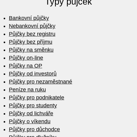
Typy půjček
Bankovní půjčky
Nebankovní půjčky
Půjčky bez registru
Půjčky bez příjmu
Půjčky na směnku
Půjčky on-line
Půjčky na OP
Půjčky od investorů
Půjčky pro nezaměstnané
Peníze na ruku
Půjčky pro podnikatele
Půjčky pro studenty
Půjčky od lichváře
Půjčky o víkendu
Půjčky pro důchodce