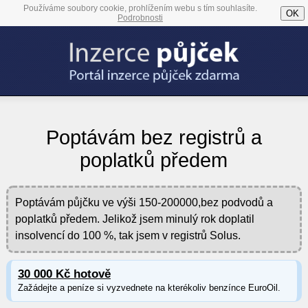
Používáme soubory cookie, prohlížením webu s tím souhlasíte.
OK
Podrobnosti
Poptávám bez registrů a
poplatků předem
Poptávám půjčku ve výši 150-200000,bez podvodů a
poplatků předem. Jelikož jsem minulý rok doplatil
insolvencí do 100 %, tak jsem v registrů Solus.
30 000 Kč hotově
Zažádejte a peníze si vyzvednete na kterékoliv benzínce EuroOil.