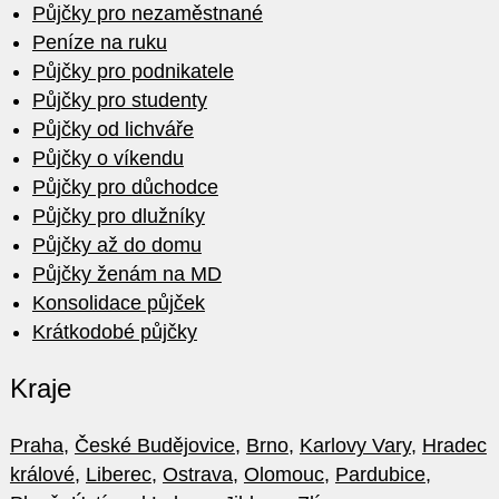
Půjčky pro nezaměstnané
Peníze na ruku
Půjčky pro podnikatele
Půjčky pro studenty
Půjčky od lichváře
Půjčky o víkendu
Půjčky pro důchodce
Půjčky pro dlužníky
Půjčky až do domu
Půjčky ženám na MD
Konsolidace půjček
Krátkodobé půjčky
Kraje
Praha
,
České Budějovice
,
Brno
,
Karlovy Vary
,
Hradec
králové
,
Liberec
,
Ostrava
,
Olomouc
,
Pardubice
,