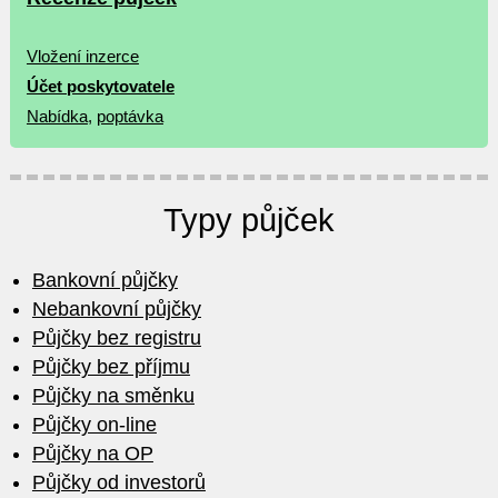
Vložení inzerce
Účet poskytovatele
Nabídka
,
poptávka
Typy půjček
Bankovní půjčky
Nebankovní půjčky
Půjčky bez registru
Půjčky bez příjmu
Půjčky na směnku
Půjčky on-line
Půjčky na OP
Půjčky od investorů